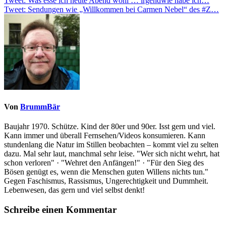
Beitragsnavigation
Tweet: Was esse ich heute Abend wohl … irgendwie habe ich…
Tweet: Sendungen wie „Willkommen bei Carmen Nebel“ des #Z…
Von
BrummBär
Baujahr 1970. Schütze. Kind der 80er und 90er. Isst gern und viel.
Kann immer und überall Fernsehen/Videos konsumieren. Kann
stundenlang die Natur im Stillen beobachten – kommt viel zu selten
dazu. Mal sehr laut, manchmal sehr leise. "Wer sich nicht wehrt, hat
schon verloren" · "Wehret den Anfängen!" · "Für den Sieg des
Bösen genügt es, wenn die Menschen guten Willens nichts tun."
Gegen Faschismus, Rassismus, Ungerechtigkeit und Dummheit.
Lebenwesen, das gern und viel selbst denkt!
Schreibe einen Kommentar