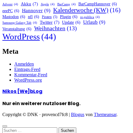
Akku
(7)
BarCampHannover
(6)
Advent
(4)
Apple
(4)
BarCamp
(4)
Kalenderwoche (KW)
(16)
Hannover
(9)
eeePC
(6)
Mastodon
(6)
nfl
(6)
Plugin
(6)
Piraten
(5)
re-publica
(4)
Urlaub
(9)
Twitter
(7)
Update
(6)
Samsung Galaxy Tab
(4)
Weihnachten
(13)
Veranstaltung
(6)
WordPress
(44)
Meta
Anmelden
Eintrags-Feed
Kommentar-Feed
WordPress.org
Nikos [We]bLog
Nur ein weiterer nutzloser Blog.
Copyright © DNK · provencd7fc8
|
Blogus
von
Themeansar
.
Suchen