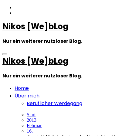
Zum
Inhalt
springen
Nikos [We]bLog
Nur ein weiterer nutzloser Blog.
Nikos [We]bLog
Nur ein weiterer nutzloser Blog.
Home
Über mich
Beruflicher Werdegang
Start
2013
Februar
16.