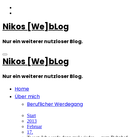
Zum
Inhalt
springen
Nikos [We]bLog
Nur ein weiterer nutzloser Blog.
Nikos [We]bLog
Nur ein weiterer nutzloser Blog.
Home
Über mich
Beruflicher Werdegang
Start
2013
Februar
17.