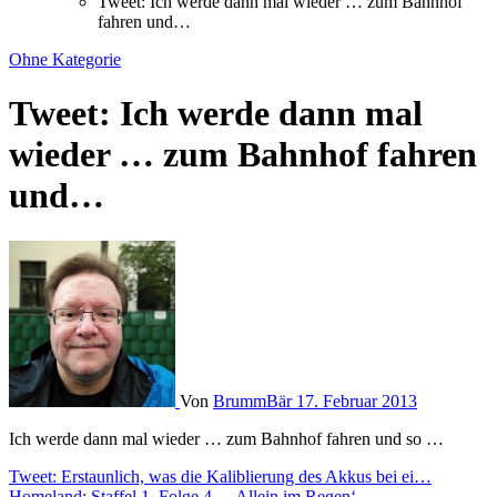
Tweet: Ich werde dann mal wieder … zum Bahnhof
fahren und…
Ohne Kategorie
Tweet: Ich werde dann mal
wieder … zum Bahnhof fahren
und…
Von
BrummBär
17. Februar 2013
Ich werde dann mal wieder … zum Bahnhof fahren und so …
Beitragsnavigation
Tweet: Erstaunlich, was die Kaliblierung des Akkus bei ei…
Homeland: Staffel 1, Folge 4 – ‚Allein im Regen‘