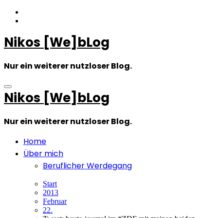
Zum
Inhalt
springen
Nikos [We]bLog
Nur ein weiterer nutzloser Blog.
Nikos [We]bLog
Nur ein weiterer nutzloser Blog.
Home
Über mich
Beruflicher Werdegang
Start
2013
Februar
22.