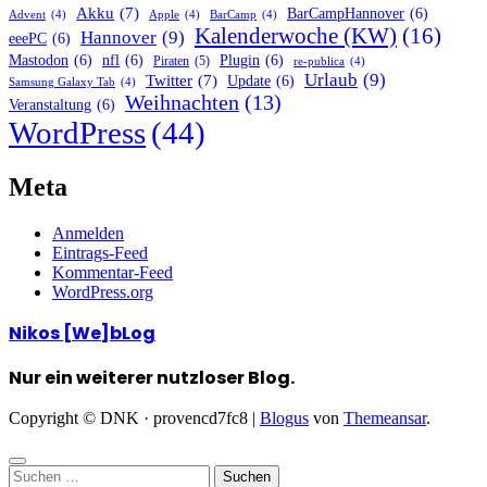
Akku
(7)
BarCampHannover
(6)
Advent
(4)
Apple
(4)
BarCamp
(4)
Kalenderwoche (KW)
(16)
Hannover
(9)
eeePC
(6)
Mastodon
(6)
nfl
(6)
Plugin
(6)
Piraten
(5)
re-publica
(4)
Urlaub
(9)
Twitter
(7)
Update
(6)
Samsung Galaxy Tab
(4)
Weihnachten
(13)
Veranstaltung
(6)
WordPress
(44)
Meta
Anmelden
Eintrags-Feed
Kommentar-Feed
WordPress.org
Nikos [We]bLog
Nur ein weiterer nutzloser Blog.
Copyright © DNK · provencd7fc8
|
Blogus
von
Themeansar
.
Suchen