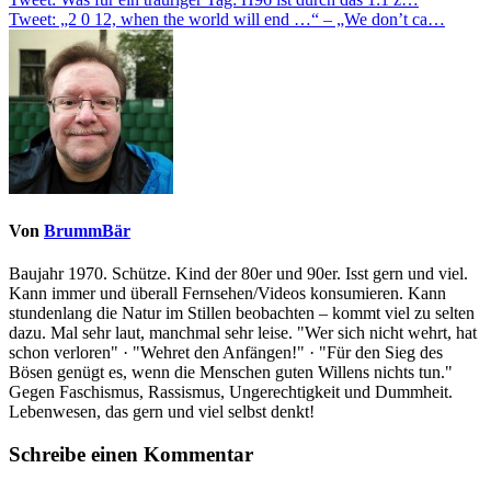
Beitragsnavigation
Tweet: „2 0 12, when the world will end …“ – „We don’t ca…
Von
BrummBär
Baujahr 1970. Schütze. Kind der 80er und 90er. Isst gern und viel.
Kann immer und überall Fernsehen/Videos konsumieren. Kann
stundenlang die Natur im Stillen beobachten – kommt viel zu selten
dazu. Mal sehr laut, manchmal sehr leise. "Wer sich nicht wehrt, hat
schon verloren" · "Wehret den Anfängen!" · "Für den Sieg des
Bösen genügt es, wenn die Menschen guten Willens nichts tun."
Gegen Faschismus, Rassismus, Ungerechtigkeit und Dummheit.
Lebenwesen, das gern und viel selbst denkt!
Schreibe einen Kommentar