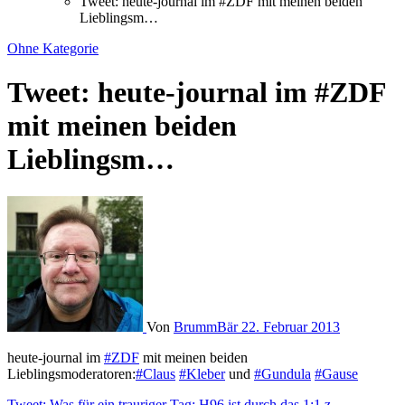
Tweet: heute-journal im #ZDF mit meinen beiden
Lieblingsm…
Ohne Kategorie
Tweet: heute-journal im #ZDF
mit meinen beiden
Lieblingsm…
Von
BrummBär
22. Februar 2013
heute-journal im
#ZDF
mit meinen beiden
Lieblingsmoderatoren:
#Claus
#Kleber
und
#Gundula
#Gause
Tweet: Was für ein trauriger Tag: H96 ist durch das 1:1 z…