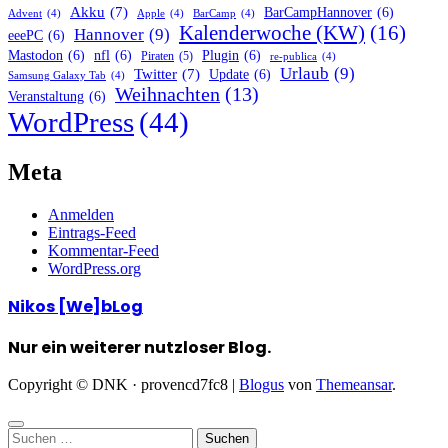
Akku
(7)
BarCampHannover
(6)
Advent
(4)
Apple
(4)
BarCamp
(4)
Kalenderwoche (KW)
(16)
Hannover
(9)
eeePC
(6)
Mastodon
(6)
nfl
(6)
Plugin
(6)
Piraten
(5)
re-publica
(4)
Urlaub
(9)
Twitter
(7)
Update
(6)
Samsung Galaxy Tab
(4)
Weihnachten
(13)
Veranstaltung
(6)
WordPress
(44)
Meta
Anmelden
Eintrags-Feed
Kommentar-Feed
WordPress.org
Nikos [We]bLog
Nur ein weiterer nutzloser Blog.
Copyright © DNK · provencd7fc8
|
Blogus
von
Themeansar
.
Suchen