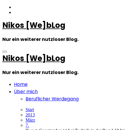
Zum
Inhalt
springen
Nikos [We]bLog
Nur ein weiterer nutzloser Blog.
Nikos [We]bLog
Nur ein weiterer nutzloser Blog.
Home
Über mich
Beruflicher Werdegang
Start
2013
März
7.