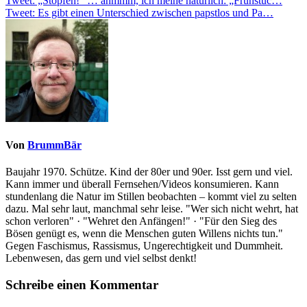
Beitragsnavigation
Tweet: „Stopfen!“ … ähmmm, ich meine natürlich: „Frühstüc…
Tweet: Es gibt einen Unterschied zwischen papstlos und Pa…
Von
BrummBär
Baujahr 1970. Schütze. Kind der 80er und 90er. Isst gern und viel.
Kann immer und überall Fernsehen/Videos konsumieren. Kann
stundenlang die Natur im Stillen beobachten – kommt viel zu selten
dazu. Mal sehr laut, manchmal sehr leise. "Wer sich nicht wehrt, hat
schon verloren" · "Wehret den Anfängen!" · "Für den Sieg des
Bösen genügt es, wenn die Menschen guten Willens nichts tun."
Gegen Faschismus, Rassismus, Ungerechtigkeit und Dummheit.
Lebenwesen, das gern und viel selbst denkt!
Schreibe einen Kommentar