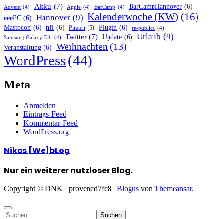
Akku
(7)
BarCampHannover
(6)
Advent
(4)
Apple
(4)
BarCamp
(4)
Kalenderwoche (KW)
(16)
Hannover
(9)
eeePC
(6)
Mastodon
(6)
nfl
(6)
Plugin
(6)
Piraten
(5)
re-publica
(4)
Urlaub
(9)
Twitter
(7)
Update
(6)
Samsung Galaxy Tab
(4)
Weihnachten
(13)
Veranstaltung
(6)
WordPress
(44)
Meta
Anmelden
Eintrags-Feed
Kommentar-Feed
WordPress.org
Nikos [We]bLog
Nur ein weiterer nutzloser Blog.
Copyright © DNK · provencd7fc8
|
Blogus
von
Themeansar
.
Suchen