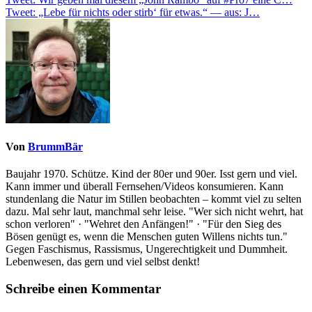
Beitragsnavigation
Tweet: „Lebe für nichts oder stirb‘ für etwas.“ — aus: J…
Von
BrummBär
Baujahr 1970. Schütze. Kind der 80er und 90er. Isst gern und viel.
Kann immer und überall Fernsehen/Videos konsumieren. Kann
stundenlang die Natur im Stillen beobachten – kommt viel zu selten
dazu. Mal sehr laut, manchmal sehr leise. "Wer sich nicht wehrt, hat
schon verloren" · "Wehret den Anfängen!" · "Für den Sieg des
Bösen genügt es, wenn die Menschen guten Willens nichts tun."
Gegen Faschismus, Rassismus, Ungerechtigkeit und Dummheit.
Lebenwesen, das gern und viel selbst denkt!
Schreibe einen Kommentar