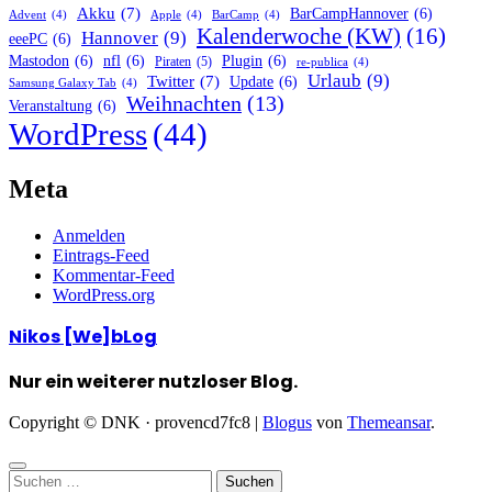
Akku
(7)
BarCampHannover
(6)
Advent
(4)
Apple
(4)
BarCamp
(4)
Kalenderwoche (KW)
(16)
Hannover
(9)
eeePC
(6)
Mastodon
(6)
nfl
(6)
Plugin
(6)
Piraten
(5)
re-publica
(4)
Urlaub
(9)
Twitter
(7)
Update
(6)
Samsung Galaxy Tab
(4)
Weihnachten
(13)
Veranstaltung
(6)
WordPress
(44)
Meta
Anmelden
Eintrags-Feed
Kommentar-Feed
WordPress.org
Nikos [We]bLog
Nur ein weiterer nutzloser Blog.
Copyright © DNK · provencd7fc8
|
Blogus
von
Themeansar
.
Suchen