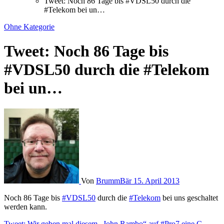
Tweet: Noch 86 Tage bis #VDSL50 durch die
#Telekom bei un…
Ohne Kategorie
Tweet: Noch 86 Tage bis
#VDSL50 durch die #Telekom
bei un…
Von
BrummBär
15. April 2013
Noch 86 Tage bis
#VDSL50
durch die
#Telekom
bei uns geschaltet
werden kann.
Tweet: Wir geben mal diesem „John Rambo“ auf #Pro7 eine C…