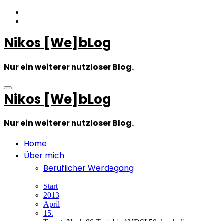
Zum
Inhalt
springen
Nikos [We]bLog
Nur ein weiterer nutzloser Blog.
Nikos [We]bLog
Nur ein weiterer nutzloser Blog.
Home
Über mich
Beruflicher Werdegang
Start
2013
April
15.