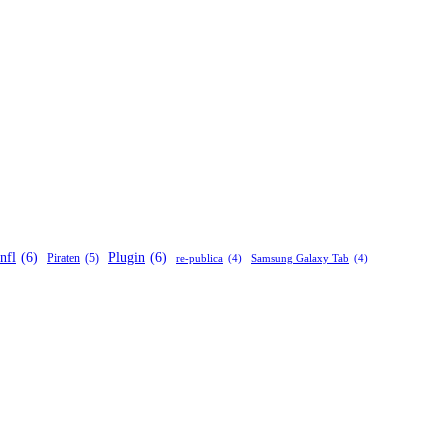
nfl
(6)
Plugin
(6)
Piraten
(5)
re-publica
(4)
Samsung Galaxy Tab
(4)