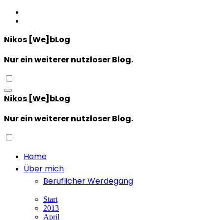
Zum
Inhalt
springen
Nikos [We]bLog
Nur ein weiterer nutzloser Blog.
Nikos [We]bLog
Nur ein weiterer nutzloser Blog.
Home
Über mich
Beruflicher Werdegang
Start
2013
April