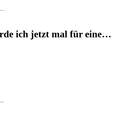
ne…
rde ich jetzt mal für eine…
n …