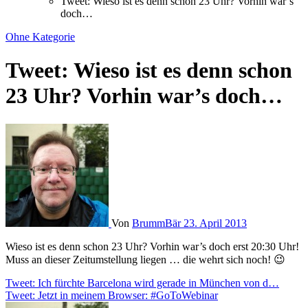
Tweet: Wieso ist es denn schon 23 Uhr? Vorhin war’s
doch…
Ohne Kategorie
Tweet: Wieso ist es denn schon
23 Uhr? Vorhin war’s doch…
Von
BrummBär
23. April 2013
Wieso ist es denn schon 23 Uhr? Vorhin war’s doch erst 20:30 Uhr!
Muss an dieser Zeitumstellung liegen … die wehrt sich noch! 😉
Beitragsnavigation
Tweet: Ich fürchte Barcelona wird gerade in München von d…
Tweet: Jetzt in meinem Browser: #GoToWebinar