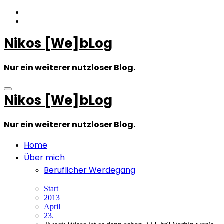
Zum
Inhalt
springen
Nikos [We]bLog
Nur ein weiterer nutzloser Blog.
Nikos [We]bLog
Nur ein weiterer nutzloser Blog.
Home
Über mich
Beruflicher Werdegang
Start
2013
April
23.