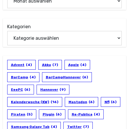
Kategorien
Advent
(4)
Akku
(7)
Apple
(4)
BarCamp
(4)
BarCampHannover
(6)
EeePC
(6)
Hannover
(9)
Kalenderwoche (KW)
(16)
Mastodon
(6)
Nfl
(6)
Piraten
(5)
Plugin
(6)
Re-Publica
(4)
Samsung Galaxy Tab
(4)
Twitter
(7)