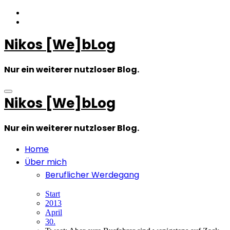
Zum
Inhalt
springen
Nikos [We]bLog
Nur ein weiterer nutzloser Blog.
Nikos [We]bLog
Nur ein weiterer nutzloser Blog.
Home
Über mich
Beruflicher Werdegang
Start
2013
April
30.