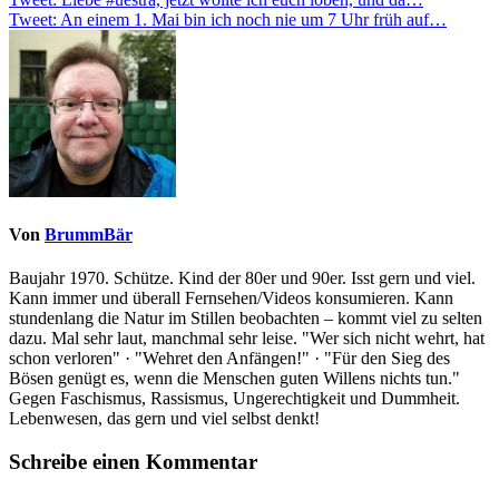
Beitragsnavigation
Tweet: An einem 1. Mai bin ich noch nie um 7 Uhr früh auf…
Von
BrummBär
Baujahr 1970. Schütze. Kind der 80er und 90er. Isst gern und viel.
Kann immer und überall Fernsehen/Videos konsumieren. Kann
stundenlang die Natur im Stillen beobachten – kommt viel zu selten
dazu. Mal sehr laut, manchmal sehr leise. "Wer sich nicht wehrt, hat
schon verloren" · "Wehret den Anfängen!" · "Für den Sieg des
Bösen genügt es, wenn die Menschen guten Willens nichts tun."
Gegen Faschismus, Rassismus, Ungerechtigkeit und Dummheit.
Lebenwesen, das gern und viel selbst denkt!
Schreibe einen Kommentar