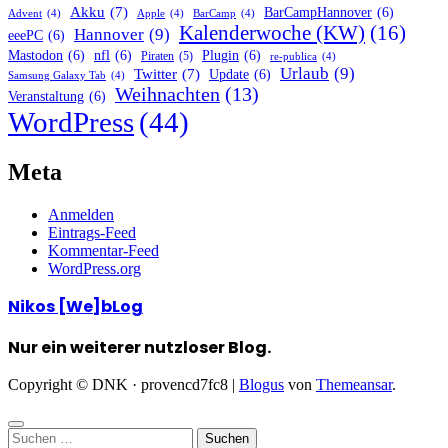
Akku
(7)
BarCampHannover
(6)
Advent
(4)
Apple
(4)
BarCamp
(4)
Kalenderwoche (KW)
(16)
Hannover
(9)
eeePC
(6)
Mastodon
(6)
nfl
(6)
Plugin
(6)
Piraten
(5)
re-publica
(4)
Urlaub
(9)
Twitter
(7)
Update
(6)
Samsung Galaxy Tab
(4)
Weihnachten
(13)
Veranstaltung
(6)
WordPress
(44)
Meta
Anmelden
Eintrags-Feed
Kommentar-Feed
WordPress.org
Nikos [We]bLog
Nur ein weiterer nutzloser Blog.
Copyright © DNK · provencd7fc8
|
Blogus
von
Themeansar
.
Suchen