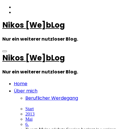
Zum
Inhalt
springen
Nikos [We]bLog
Nur ein weiterer nutzloser Blog.
Nikos [We]bLog
Nur ein weiterer nutzloser Blog.
Home
Über mich
Beruflicher Werdegang
Start
2013
Mai
6.