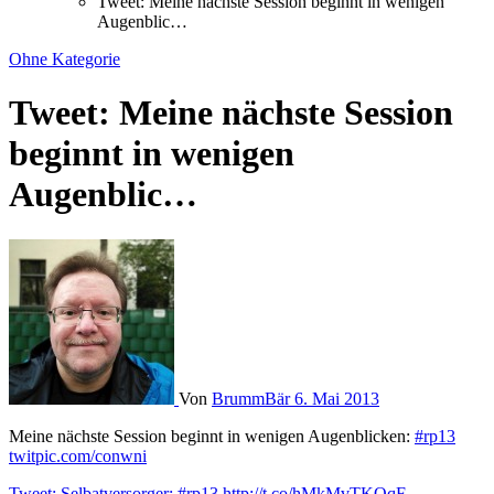
Tweet: Meine nächste Session beginnt in wenigen
Augenblic…
Ohne Kategorie
Tweet: Meine nächste Session
beginnt in wenigen
Augenblic…
Von
BrummBär
6. Mai 2013
Meine nächste Session beginnt in wenigen Augenblicken:
#rp13
twitpic.com/conwni
Tweet: Selbatversorger: #rp13 http://t.co/hMkMvTKOqF