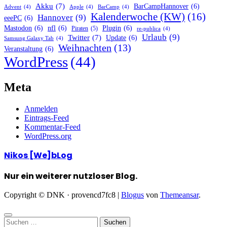
Akku
(7)
BarCampHannover
(6)
Advent
(4)
Apple
(4)
BarCamp
(4)
Kalenderwoche (KW)
(16)
Hannover
(9)
eeePC
(6)
Mastodon
(6)
nfl
(6)
Plugin
(6)
Piraten
(5)
re-publica
(4)
Urlaub
(9)
Twitter
(7)
Update
(6)
Samsung Galaxy Tab
(4)
Weihnachten
(13)
Veranstaltung
(6)
WordPress
(44)
Meta
Anmelden
Eintrags-Feed
Kommentar-Feed
WordPress.org
Nikos [We]bLog
Nur ein weiterer nutzloser Blog.
Copyright © DNK · provencd7fc8
|
Blogus
von
Themeansar
.
Suchen