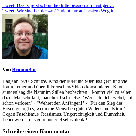
Beitragsnavigation
Tweet: Das ist jetzt schon die dritte Session am heutigen…
Tweet: Wir sind bei der #rp13 nicht nur auf bestem Weg in…
Von
BrummBär
Baujahr 1970. Schütze. Kind der 80er und 90er. Isst gern und viel.
Kann immer und überall Fernsehen/Videos konsumieren. Kann
stundenlang die Natur im Stillen beobachten – kommt viel zu selten
dazu. Mal sehr laut, manchmal sehr leise. "Wer sich nicht wehrt, hat
schon verloren" · "Wehret den Anfängen!" · "Für den Sieg des
Bösen genügt es, wenn die Menschen guten Willens nichts tun."
Gegen Faschismus, Rassismus, Ungerechtigkeit und Dummheit.
Lebenwesen, das gern und viel selbst denkt!
Schreibe einen Kommentar