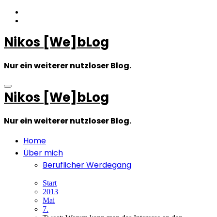
Zum
Inhalt
springen
Nikos [We]bLog
Nur ein weiterer nutzloser Blog.
Nikos [We]bLog
Nur ein weiterer nutzloser Blog.
Home
Über mich
Beruflicher Werdegang
Start
2013
Mai
7.