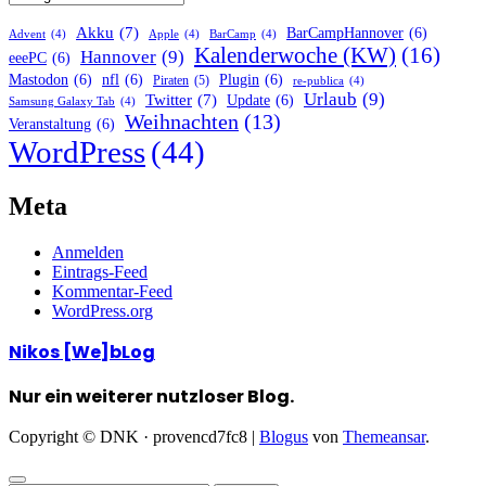
Akku
(7)
BarCampHannover
(6)
Advent
(4)
Apple
(4)
BarCamp
(4)
Kalenderwoche (KW)
(16)
Hannover
(9)
eeePC
(6)
Mastodon
(6)
nfl
(6)
Plugin
(6)
Piraten
(5)
re-publica
(4)
Urlaub
(9)
Twitter
(7)
Update
(6)
Samsung Galaxy Tab
(4)
Weihnachten
(13)
Veranstaltung
(6)
WordPress
(44)
Meta
Anmelden
Eintrags-Feed
Kommentar-Feed
WordPress.org
Nikos [We]bLog
Nur ein weiterer nutzloser Blog.
Copyright © DNK · provencd7fc8
|
Blogus
von
Themeansar
.