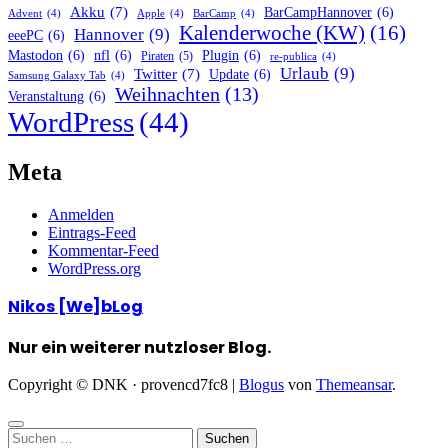
Akku
(7)
BarCampHannover
(6)
Advent
(4)
Apple
(4)
BarCamp
(4)
Kalenderwoche (KW)
(16)
Hannover
(9)
eeePC
(6)
Mastodon
(6)
nfl
(6)
Plugin
(6)
Piraten
(5)
re-publica
(4)
Urlaub
(9)
Twitter
(7)
Update
(6)
Samsung Galaxy Tab
(4)
Weihnachten
(13)
Veranstaltung
(6)
WordPress
(44)
Meta
Anmelden
Eintrags-Feed
Kommentar-Feed
WordPress.org
Nikos [We]bLog
Nur ein weiterer nutzloser Blog.
Copyright © DNK · provencd7fc8
|
Blogus
von
Themeansar
.
Suchen