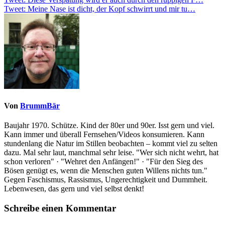
Beitragsnavigation
Tweet: Meine Nase ist dicht, der Kopf schwirrt und mir tu…
Von
BrummBär
Baujahr 1970. Schütze. Kind der 80er und 90er. Isst gern und viel.
Kann immer und überall Fernsehen/Videos konsumieren. Kann
stundenlang die Natur im Stillen beobachten – kommt viel zu selten
dazu. Mal sehr laut, manchmal sehr leise. "Wer sich nicht wehrt, hat
schon verloren" · "Wehret den Anfängen!" · "Für den Sieg des
Bösen genügt es, wenn die Menschen guten Willens nichts tun."
Gegen Faschismus, Rassismus, Ungerechtigkeit und Dummheit.
Lebenwesen, das gern und viel selbst denkt!
Schreibe einen Kommentar