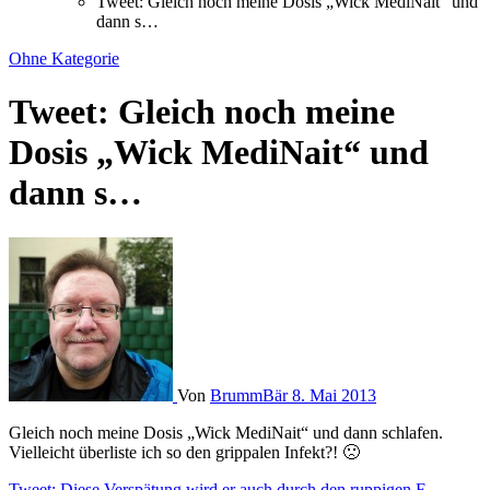
Tweet: Gleich noch meine Dosis „Wick MediNait“ und
dann s…
Ohne Kategorie
Tweet: Gleich noch meine
Dosis „Wick MediNait“ und
dann s…
Von
BrummBär
8. Mai 2013
Gleich noch meine Dosis „Wick MediNait“ und dann schlafen.
Vielleicht überliste ich so den grippalen Infekt?! 🙁
Tweet: Diese Verspätung wird er auch durch den ruppigen F…