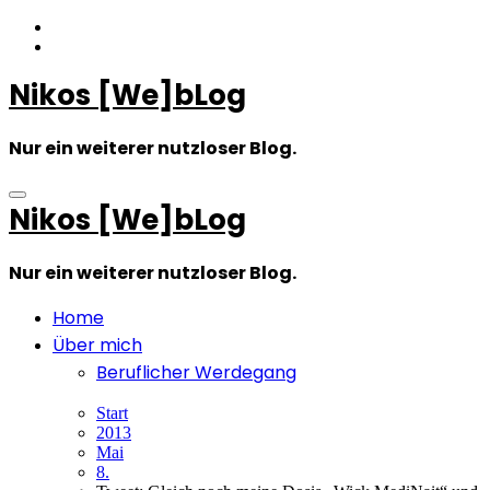
Zum
Inhalt
springen
Nikos [We]bLog
Nur ein weiterer nutzloser Blog.
Nikos [We]bLog
Nur ein weiterer nutzloser Blog.
Home
Über mich
Beruflicher Werdegang
Start
2013
Mai
8.