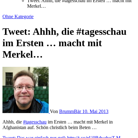
Tweet: Ahhh, die #tagesschau im Ersten … macht mit
Merkel…
Ohne Kategorie
Tweet: Ahhh, die #tagesschau
im Ersten … macht mit
Merkel…
Von
BrummBär
10. Mai 2013
Ahhh, die
#tagesschau
im Ersten … macht mit Merkel in
Afghanistan auf. Schön christlich beim Beten …
Tweet: Das war einfach nur geil: http://t.co/pU0BdwdycT M…