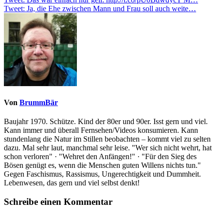
Beitragsnavigation
Tweet: Ja, die Ehe zwischen Mann und Frau soll auch weite…
Von
BrummBär
Baujahr 1970. Schütze. Kind der 80er und 90er. Isst gern und viel.
Kann immer und überall Fernsehen/Videos konsumieren. Kann
stundenlang die Natur im Stillen beobachten – kommt viel zu selten
dazu. Mal sehr laut, manchmal sehr leise. "Wer sich nicht wehrt, hat
schon verloren" · "Wehret den Anfängen!" · "Für den Sieg des
Bösen genügt es, wenn die Menschen guten Willens nichts tun."
Gegen Faschismus, Rassismus, Ungerechtigkeit und Dummheit.
Lebenwesen, das gern und viel selbst denkt!
Schreibe einen Kommentar