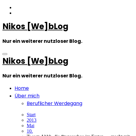
Zum
Inhalt
springen
Nikos [We]bLog
Nur ein weiterer nutzloser Blog.
Nikos [We]bLog
Nur ein weiterer nutzloser Blog.
Home
Über mich
Beruflicher Werdegang
Start
2013
Mai
10.