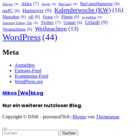
Akku
(7)
BarCampHannover
(6)
Advent
(4)
Apple
(4)
BarCamp
(4)
Kalenderwoche (KW)
(16)
Hannover
(9)
eeePC
(6)
Mastodon
(6)
nfl
(6)
Plugin
(6)
Piraten
(5)
re-publica
(4)
Urlaub
(9)
Twitter
(7)
Update
(6)
Samsung Galaxy Tab
(4)
Weihnachten
(13)
Veranstaltung
(6)
WordPress
(44)
Meta
Anmelden
Eintrags-Feed
Kommentar-Feed
WordPress.org
Nikos [We]bLog
Nur ein weiterer nutzloser Blog.
Copyright © DNK · provencd7fc8
|
Blogus
von
Themeansar
.
Suchen