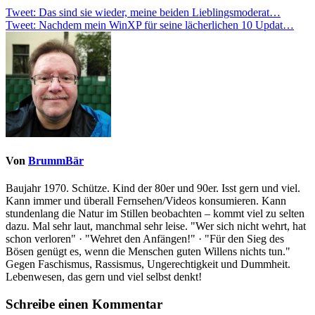
Beitragsnavigation
Tweet: Das sind sie wieder, meine beiden Lieblingsmoderat…
Tweet: Nachdem mein WinXP für seine lächerlichen 10 Updat…
Von
BrummBär
Baujahr 1970. Schütze. Kind der 80er und 90er. Isst gern und viel.
Kann immer und überall Fernsehen/Videos konsumieren. Kann
stundenlang die Natur im Stillen beobachten – kommt viel zu selten
dazu. Mal sehr laut, manchmal sehr leise. "Wer sich nicht wehrt, hat
schon verloren" · "Wehret den Anfängen!" · "Für den Sieg des
Bösen genügt es, wenn die Menschen guten Willens nichts tun."
Gegen Faschismus, Rassismus, Ungerechtigkeit und Dummheit.
Lebenwesen, das gern und viel selbst denkt!
Schreibe einen Kommentar