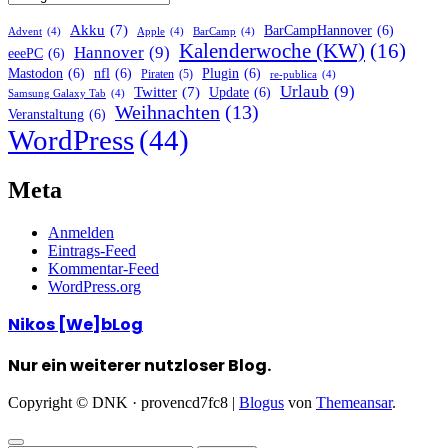
Akku
(7)
BarCampHannover
(6)
Advent
(4)
Apple
(4)
BarCamp
(4)
Kalenderwoche (KW)
(16)
Hannover
(9)
eeePC
(6)
Mastodon
(6)
nfl
(6)
Plugin
(6)
Piraten
(5)
re-publica
(4)
Urlaub
(9)
Twitter
(7)
Update
(6)
Samsung Galaxy Tab
(4)
Weihnachten
(13)
Veranstaltung
(6)
WordPress
(44)
Meta
Anmelden
Eintrags-Feed
Kommentar-Feed
WordPress.org
Nikos [We]bLog
Nur ein weiterer nutzloser Blog.
Copyright © DNK · provencd7fc8
|
Blogus
von
Themeansar
.