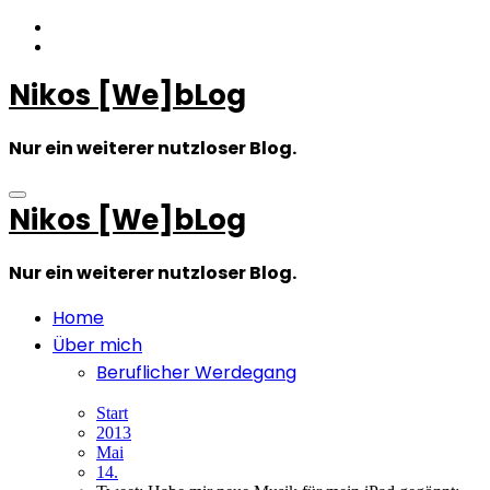
Zum
Inhalt
springen
Nikos [We]bLog
Nur ein weiterer nutzloser Blog.
Nikos [We]bLog
Nur ein weiterer nutzloser Blog.
Home
Über mich
Beruflicher Werdegang
Start
2013
Mai
14.