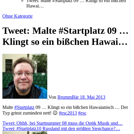
Tweet: Malte #Startplatz 09 … Klingt so ein bißchen
Hawai…
Ohne Kategorie
Tweet: Malte #Startplatz 09 …
Klingt so ein bißchen Hawai…
Von
BrummBär
18. Mai 2013
Malte
#Startplatz
09 … Klingt so ein bißchen Hawaianisch … Der
Typ grinst zumindest nett! 😉
#esc2013
#esc
Beitragsnavigation
Tweet: Ohhh, bei Startnummer 08 muss die Optik Musik und…
Tweet: #Startplatz10 Russland mit den größten Siegchance?…