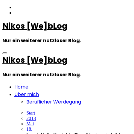
Zum
Inhalt
springen
Nikos [We]bLog
Nur ein weiterer nutzloser Blog.
Nikos [We]bLog
Nur ein weiterer nutzloser Blog.
Home
Über mich
Beruflicher Werdegang
Start
2013
Mai
18.