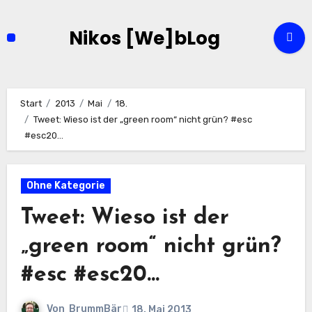
Zum
Inhalt
Nikos [We]bLog
springen
Start
2013
Mai
18.
Tweet: Wieso ist der „green room“ nicht grün? #esc
#esc20…
Ohne Kategorie
Tweet: Wieso ist der
„green room“ nicht grün?
#esc #esc20…
Von
BrummBär
18. Mai 2013