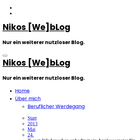
Zum
Inhalt
springen
Nikos [We]bLog
Nur ein weiterer nutzloser Blog.
Nikos [We]bLog
Nur ein weiterer nutzloser Blog.
Home
Über mich
Beruflicher Werdegang
Start
2013
Mai
24.