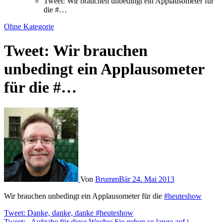
Tweet: Wir brauchen unbedingt ein Applausometer für
die #…
Ohne Kategorie
Tweet: Wir brauchen
unbedingt ein Applausometer
für die #…
Von
BrummBär
24. Mai 2013
Wir brauchen unbedingt ein Applausometer für die
#heuteshow
Beitragsnavigation
Tweet: Danke, danke, danke #heuteshow
Tweet: „Aufgabe für diese Woche: Sie gehen so lange auf i…