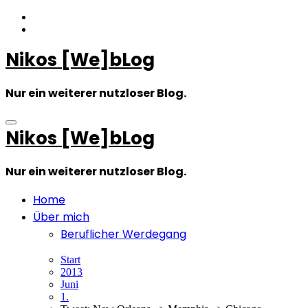
Zum
Inhalt
springen
Nikos [We]bLog
Nur ein weiterer nutzloser Blog.
Nikos [We]bLog
Nur ein weiterer nutzloser Blog.
Home
Über mich
Beruflicher Werdegang
Start
2013
Juni
1.