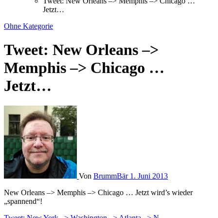
Tweet: New Orleans –> Memphis –> Chicago …
Jetzt…
Ohne Kategorie
Tweet: New Orleans –>
Memphis –> Chicago …
Jetzt…
Von
BrummBär
1. Juni 2013
New Orleans –> Memphis –> Chicago … Jetzt wird’s wieder
„spannend“!
Tweet: New York –> Washington –> Atlanta –> N…