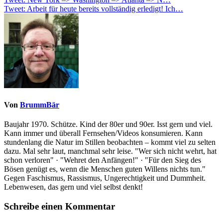
Beitragsnavigation
Tweet: Arbeit für heute bereits vollständig erledigt! Ich…
Von
BrummBär
Baujahr 1970. Schütze. Kind der 80er und 90er. Isst gern und viel.
Kann immer und überall Fernsehen/Videos konsumieren. Kann
stundenlang die Natur im Stillen beobachten – kommt viel zu selten
dazu. Mal sehr laut, manchmal sehr leise. "Wer sich nicht wehrt, hat
schon verloren" · "Wehret den Anfängen!" · "Für den Sieg des
Bösen genügt es, wenn die Menschen guten Willens nichts tun."
Gegen Faschismus, Rassismus, Ungerechtigkeit und Dummheit.
Lebenwesen, das gern und viel selbst denkt!
Schreibe einen Kommentar