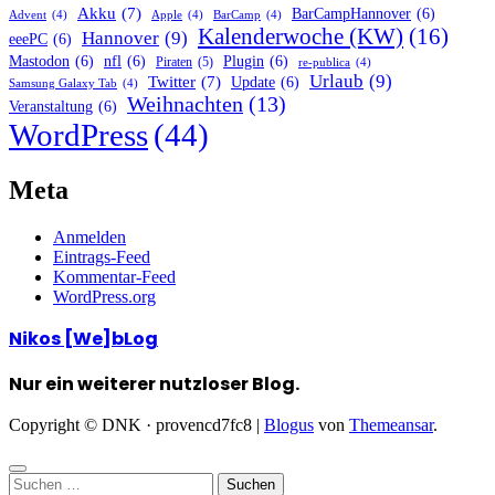
Akku
(7)
BarCampHannover
(6)
Advent
(4)
Apple
(4)
BarCamp
(4)
Kalenderwoche (KW)
(16)
Hannover
(9)
eeePC
(6)
Mastodon
(6)
nfl
(6)
Plugin
(6)
Piraten
(5)
re-publica
(4)
Urlaub
(9)
Twitter
(7)
Update
(6)
Samsung Galaxy Tab
(4)
Weihnachten
(13)
Veranstaltung
(6)
WordPress
(44)
Meta
Anmelden
Eintrags-Feed
Kommentar-Feed
WordPress.org
Nikos [We]bLog
Nur ein weiterer nutzloser Blog.
Copyright © DNK · provencd7fc8
|
Blogus
von
Themeansar
.
Suchen