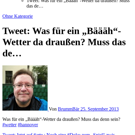
Tweet: Was für ein „Bäääh“-Wetter da draußen? Muss
das de…
Ohne Kategorie
Tweet: Was für ein „Bäääh“-
Wetter da draußen? Muss das
de…
Von
BrummBär
25. September 2013
Was für ein „Bäääh“-Wetter da draußen? Muss das denn sein?
#wetter
#hannover
Tweet: Jetzt auf #arte : Noch eine #Doku zum „Spiel“ zwis…