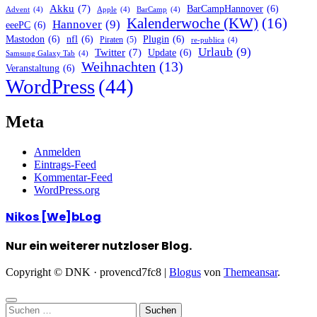
Akku
(7)
BarCampHannover
(6)
Advent
(4)
Apple
(4)
BarCamp
(4)
Kalenderwoche (KW)
(16)
Hannover
(9)
eeePC
(6)
Mastodon
(6)
nfl
(6)
Plugin
(6)
Piraten
(5)
re-publica
(4)
Urlaub
(9)
Twitter
(7)
Update
(6)
Samsung Galaxy Tab
(4)
Weihnachten
(13)
Veranstaltung
(6)
WordPress
(44)
Meta
Anmelden
Eintrags-Feed
Kommentar-Feed
WordPress.org
Nikos [We]bLog
Nur ein weiterer nutzloser Blog.
Copyright © DNK · provencd7fc8
|
Blogus
von
Themeansar
.
Suchen