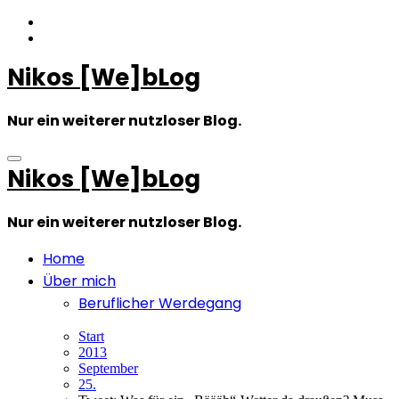
Zum
Inhalt
springen
Nikos [We]bLog
Nur ein weiterer nutzloser Blog.
Nikos [We]bLog
Nur ein weiterer nutzloser Blog.
Home
Über mich
Beruflicher Werdegang
Start
2013
September
25.