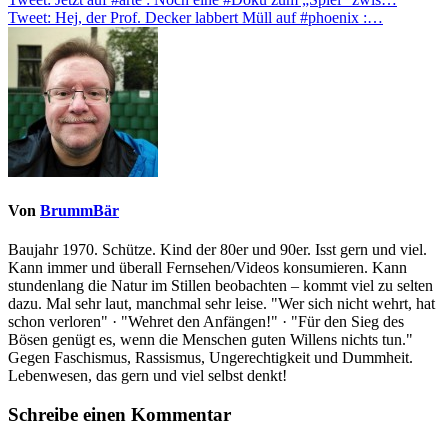
Beitragsnavigation
Tweet: Hej, der Prof. Decker labbert Müll auf #phoenix :…
Von
BrummBär
Baujahr 1970. Schütze. Kind der 80er und 90er. Isst gern und viel.
Kann immer und überall Fernsehen/Videos konsumieren. Kann
stundenlang die Natur im Stillen beobachten – kommt viel zu selten
dazu. Mal sehr laut, manchmal sehr leise. "Wer sich nicht wehrt, hat
schon verloren" · "Wehret den Anfängen!" · "Für den Sieg des
Bösen genügt es, wenn die Menschen guten Willens nichts tun."
Gegen Faschismus, Rassismus, Ungerechtigkeit und Dummheit.
Lebenwesen, das gern und viel selbst denkt!
Schreibe einen Kommentar