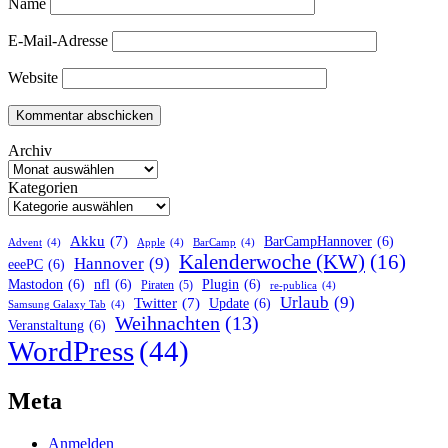
Name
E-Mail-Adresse
Website
Archiv
Kategorien
Akku
(7)
BarCampHannover
(6)
Advent
(4)
Apple
(4)
BarCamp
(4)
Kalenderwoche (KW)
(16)
Hannover
(9)
eeePC
(6)
Mastodon
(6)
nfl
(6)
Plugin
(6)
Piraten
(5)
re-publica
(4)
Urlaub
(9)
Twitter
(7)
Update
(6)
Samsung Galaxy Tab
(4)
Weihnachten
(13)
Veranstaltung
(6)
WordPress
(44)
Meta
Anmelden