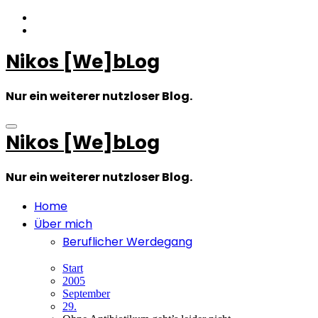
Zum
Inhalt
springen
Nikos [We]bLog
Nur ein weiterer nutzloser Blog.
Nikos [We]bLog
Nur ein weiterer nutzloser Blog.
Home
Über mich
Beruflicher Werdegang
Start
2005
September
29.