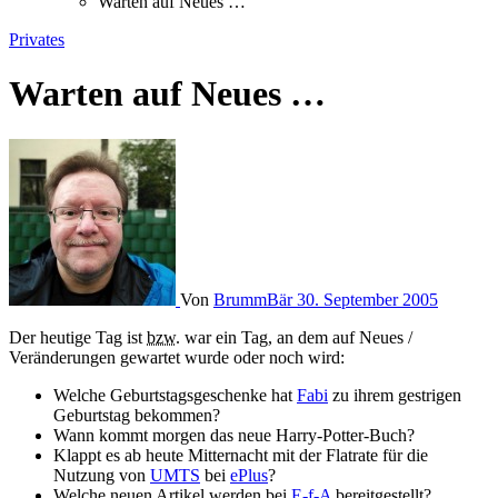
Warten auf Neues …
Privates
Warten auf Neues …
Von
BrummBär
30. September 2005
Der heutige Tag ist
bzw.
war ein Tag, an dem auf Neues /
Veränderungen gewartet wurde oder noch wird:
Welche Geburtstagsgeschenke hat
Fabi
zu ihrem gestrigen
Geburtstag bekommen?
Wann kommt morgen das neue Harry-Potter-Buch?
Klappt es ab heute Mitternacht mit der Flatrate für die
Nutzung von
UMTS
bei
ePlus
?
Welche neuen Artikel werden bei
E-f-A
bereitgestellt?