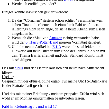
Werde ich endlich gesünder?
Einiges konnte inzwischen geklärt werden:
Da das “Cörnchen” gestern schon schlief / verschlafen war,
haben Tina und er heute noch einmal mit Fabi telefoniert.
Allerdings nicht sehr lange, da sie ja heute Abend zum Essen
eingeladen ist.
Wenn ich die eMail von
Amazon
richtig verstanden habe,
wird der
6. Harry-Potter-Band
morgen Vormittag geliefert.
Und die neuen Artikel bei
E-f-A
waren diesmal leider nur
Hinweise auf neue Bücher zum Ende des Jahres, die sich mit
dem Thema Barrierefreiheit und/oder Standard-Konformität
beschäftigen.
Das mit
ePlus
und der Flatrate läßt sich erst heute nach Mitternacht
klären.
Update
:
Gespräch mit der ePlus-Hotline ergab: Für meine UMTS-Datenkarte
ist der Flatrate-Tarif geschaltet!
Und das mit meiner Erkältung / meinem grippalen Effekt wird sich
wohl er am Montag einigermaßen beantworten lassen.
Beitragsnavigation
Fabi hat Geburtstag … und wird 17