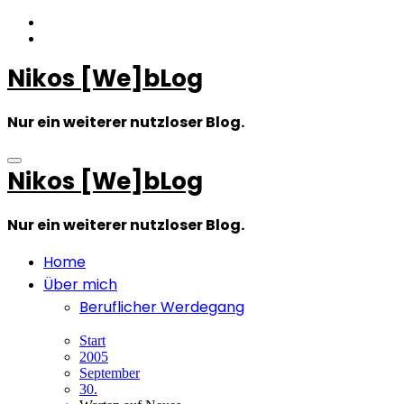
Zum
Inhalt
springen
Nikos [We]bLog
Nur ein weiterer nutzloser Blog.
Nikos [We]bLog
Nur ein weiterer nutzloser Blog.
Home
Über mich
Beruflicher Werdegang
Start
2005
September
30.