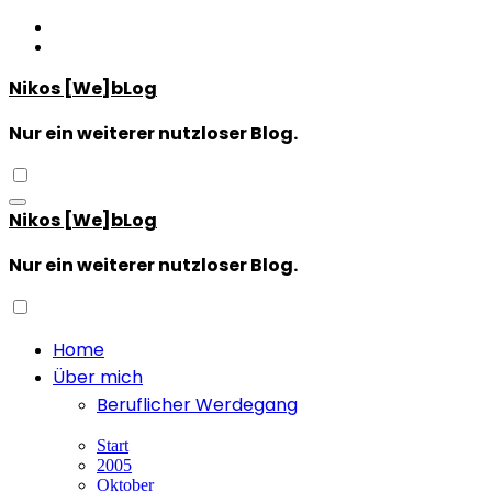
Zum
Inhalt
springen
Nikos [We]bLog
Nur ein weiterer nutzloser Blog.
Nikos [We]bLog
Nur ein weiterer nutzloser Blog.
Home
Über mich
Beruflicher Werdegang
Start
2005
Oktober