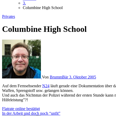
3.
Columbine High School
Privates
Columbine High School
Von
BrummBär
3. Oktober 2005
Auf dem Fernsehsender
N24
läuft gerade eine Dokumentation über d
Waffen, Sprengstoff usw. gelangen können.
Und auch das Nichtstun der Polizei während der ersten Stunde kann ni
Hilfeleistung”?!
Beitragsnavigation
Flatrate online bestätigt
In der Arbeit und doch noch “unfit”