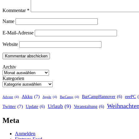
Kommentar
*
Name
E-Mail-Adresse
Website
Archiv
Kategorien
Akku
(7)
BarCampHannover
(6)
eeePC
Advent
(4)
Apple
(4)
BarCamp
(4)
Weihnachte
Urlaub
(9)
Twitter
(7)
Update
(6)
Veranstaltung
(6)
Meta
Anmelden