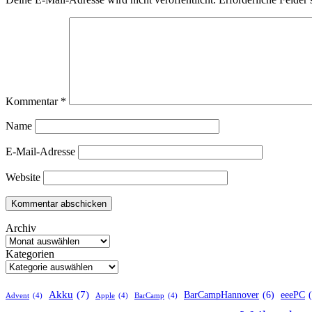
Kommentar
*
Name
E-Mail-Adresse
Website
Archiv
Kategorien
Akku
(7)
BarCampHannover
(6)
eeePC
Advent
(4)
Apple
(4)
BarCamp
(4)