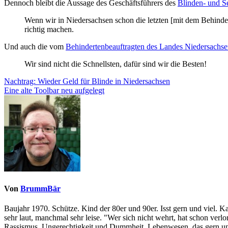
Dennoch bleibt die Aussage des Geschäftsführers des
Blinden- und S
Wenn wir in Niedersachsen schon die letzten [mit dem Behindertengleichstellungsgesetz] sind, dann sollten wir aus den Fehlern der anderen [Bundesländer] lernen und es gleich von Anfang an
richtig machen.
Und auch die vom
Behindertenbeauftragten des Landes Niedersachs
Wir sind nicht die Schnellsten, dafür sind wir die Besten!
Beitragsnavigation
Nachtrag:
Wieder Geld für Blinde in Niedersachsen
Eine alte Toolbar neu aufgelegt
Von
BrummBär
Baujahr 1970. Schütze. Kind der 80er und 90er. Isst gern und viel. 
sehr laut, manchmal sehr leise. "Wer sich nicht wehrt, hat schon ve
Rassismus, Ungerechtigkeit und Dummheit. Lebenwesen, das gern und