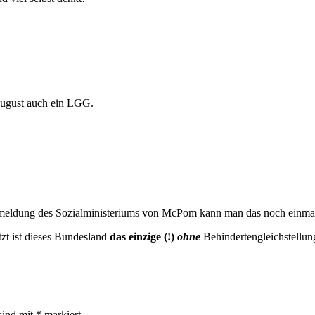
 August auch ein LGG.
ssemeldung des Sozialministeriums von McPom kann man das noch einma
tzt ist dieses Bundesland
das einzige (!)
ohne
Behindertengleichstellun
sind mit
*
markiert