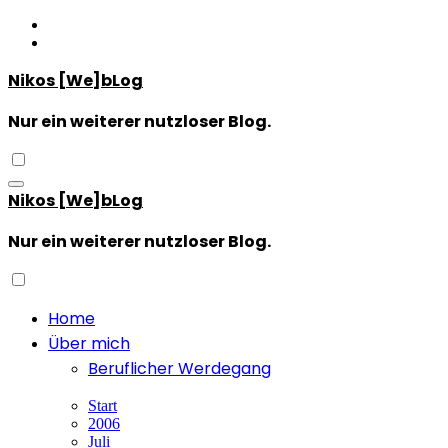
Zum
Inhalt
springen
Nikos [We]bLog
Nur ein weiterer nutzloser Blog.
Nikos [We]bLog
Nur ein weiterer nutzloser Blog.
Home
Über mich
Beruflicher Werdegang
Start
2006
Juli