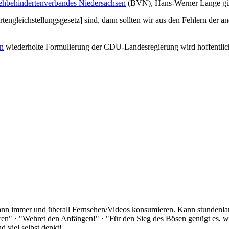
ehbehindertenverbandes Niedersachsen
(BVN), Hans-Werner Lange gül
en
wiederholte Formulierung der CDU-Landesregierung wird hoffentlich 
Kann immer und überall Fernsehen/Videos konsumieren. Kann stundenlan
rloren" · "Wehret den Anfängen!" · "Für den Sieg des Bösen genügt es,
 viel selbst denkt!