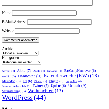
Name
E-Mail-Adresse
Website
Archiv
Kategorien
Akku
(7)
BarCampHannover
(6)
Advent
(4)
Apple
(4)
BarCamp
(4)
Kalenderwoche (KW)
(16)
Hannover
(9)
eeePC
(6)
Mastodon
(6)
nfl
(6)
Plugin
(6)
Piraten
(5)
re-publica
(4)
Urlaub
(9)
Twitter
(7)
Update
(6)
Samsung Galaxy Tab
(4)
Weihnachten
(13)
Veranstaltung
(6)
WordPress
(44)