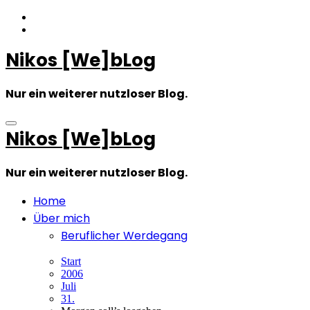
Zum
Inhalt
springen
Nikos [We]bLog
Nur ein weiterer nutzloser Blog.
Nikos [We]bLog
Nur ein weiterer nutzloser Blog.
Home
Über mich
Beruflicher Werdegang
Start
2006
Juli
31.