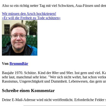
Also so ein richtig netter Tag mit viel Schwitzen, Aua-Füssen und 
Beitragsnavigation
Wir müssen den Arsch hochkriegen!
»Er will die Freiheit zu Tode schützen«
Von
BrummBär
Baujahr 1970. Schütze. Kind der 80er und 90er. Isst gern und viel. 
sehr laut, manchmal sehr leise. "Wer sich nicht wehrt, hat schon ve
Rassismus, Ungerechtigkeit und Dummheit. Lebenwesen, das gern und
Schreibe einen Kommentar
Deine E-Mail-Adresse wird nicht veröffentlicht.
Erforderliche Felder 