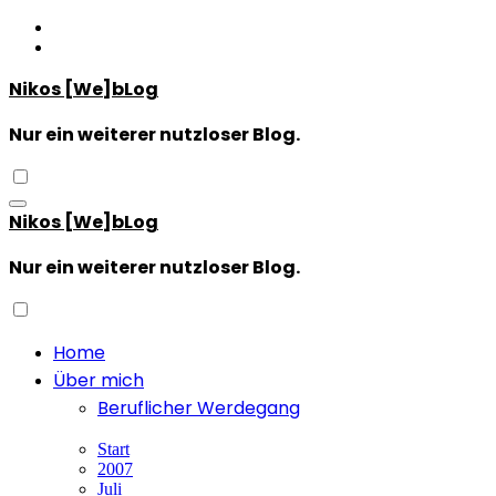
Zum
Inhalt
springen
Nikos [We]bLog
Nur ein weiterer nutzloser Blog.
Nikos [We]bLog
Nur ein weiterer nutzloser Blog.
Home
Über mich
Beruflicher Werdegang
Start
2007
Juli