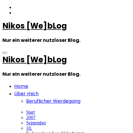
Zum
Inhalt
springen
Nikos [We]bLog
Nur ein weiterer nutzloser Blog.
Nikos [We]bLog
Nur ein weiterer nutzloser Blog.
Home
Über mich
Beruflicher Werdegang
Start
2007
September
10.