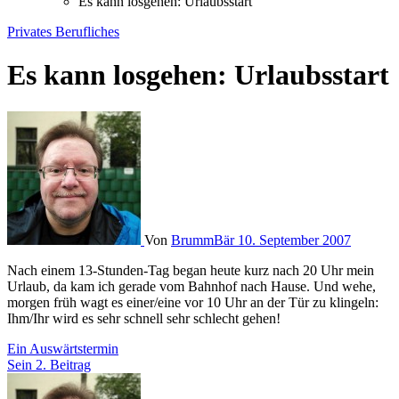
Es kann losgehen: Urlaubsstart
Privates
Berufliches
Es kann losgehen: Urlaubsstart
Von
BrummBär
10. September 2007
Nach einem 13-Stunden-Tag began heute kurz nach 20 Uhr mein
Urlaub, da kam ich gerade vom Bahnhof nach Hause. Und wehe,
morgen früh wagt es einer/eine vor 10 Uhr an der Tür zu klingeln:
Ihm/Ihr wird es sehr schnell sehr schlecht gehen!
Beitragsnavigation
Ein Auswärtstermin
Sein 2. Beitrag