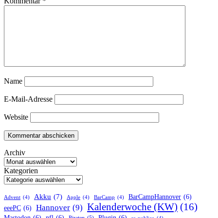
Kommentar
*
Name
E-Mail-Adresse
Website
Archiv
Kategorien
Akku
(7)
BarCampHannover
(6)
Advent
(4)
Apple
(4)
BarCamp
(4)
Kalenderwoche (KW)
(16)
Hannover
(9)
eeePC
(6)
Mastodon
(6)
nfl
(6)
Plugin
(6)
Piraten
(5)