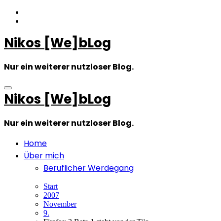
Zum
Inhalt
springen
Nikos [We]bLog
Nur ein weiterer nutzloser Blog.
Nikos [We]bLog
Nur ein weiterer nutzloser Blog.
Home
Über mich
Beruflicher Werdegang
Start
2007
November
9.