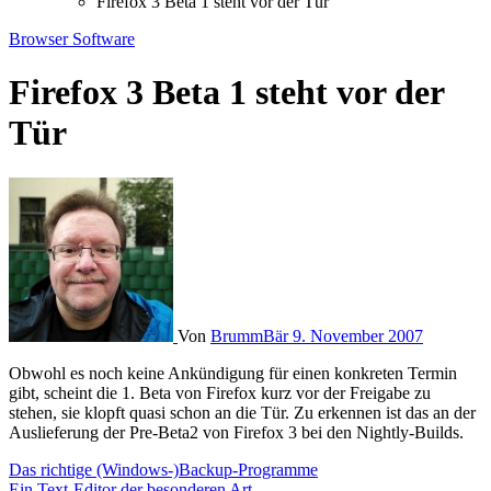
Firefox 3 Beta 1 steht vor der Tür
Browser
Software
Firefox 3 Beta 1 steht vor der
Tür
Von
BrummBär
9. November 2007
Obwohl es noch keine Ankündigung für einen konkreten Termin
gibt, scheint die 1. Beta von Firefox kurz vor der Freigabe zu
stehen, sie klopft quasi schon an die Tür. Zu erkennen ist das an der
Auslieferung der Pre-Beta2 von Firefox 3 bei den Nightly-Builds.
Beitragsnavigation
Das richtige (Windows-)Backup-Programme
Ein Text-Editor der besonderen Art