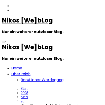
Zum
Inhalt
springen
Nikos [We]bLog
Nur ein weiterer nutzloser Blog.
Nikos [We]bLog
Nur ein weiterer nutzloser Blog.
Home
Über mich
Beruflicher Werdegang
Start
2008
März
28.