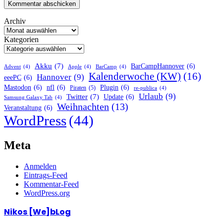
Archiv
Kategorien
Akku
(7)
BarCampHannover
(6)
Advent
(4)
Apple
(4)
BarCamp
(4)
Kalenderwoche (KW)
(16)
Hannover
(9)
eeePC
(6)
Mastodon
(6)
nfl
(6)
Plugin
(6)
Piraten
(5)
re-publica
(4)
Urlaub
(9)
Twitter
(7)
Update
(6)
Samsung Galaxy Tab
(4)
Weihnachten
(13)
Veranstaltung
(6)
WordPress
(44)
Meta
Anmelden
Eintrags-Feed
Kommentar-Feed
WordPress.org
Nikos [We]bLog