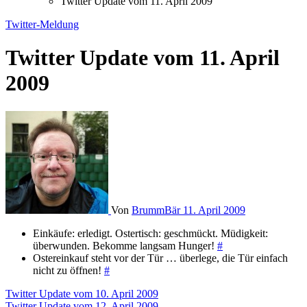
Twitter Update vom 11. April 2009
Twitter-Meldung
Twitter Update vom 11. April
2009
Von
BrummBär
11. April 2009
Einkäufe: erledigt. Ostertisch: geschmückt. Müdigkeit:
überwunden. Bekomme langsam Hunger!
#
Ostereinkauf steht vor der Tür … überlege, die Tür einfach
nicht zu öffnen!
#
Beitragsnavigation
Twitter Update vom 10. April 2009
Twitter Update vom 12. April 2009