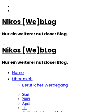
Zum
Inhalt
springen
Nikos [We]bLog
Nur ein weiterer nutzloser Blog.
Nikos [We]bLog
Nur ein weiterer nutzloser Blog.
Home
Über mich
Beruflicher Werdegang
Start
2009
April
11.