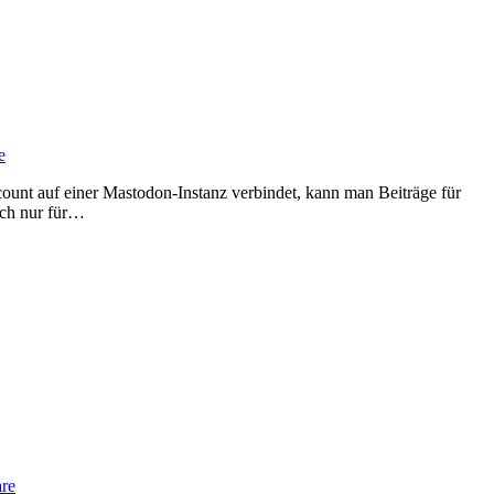
e
ich nur für…
re