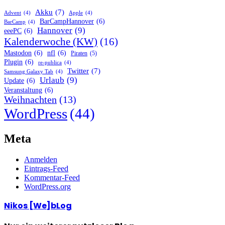
Akku
(7)
Advent
(4)
Apple
(4)
BarCampHannover
(6)
BarCamp
(4)
Hannover
(9)
eeePC
(6)
Kalenderwoche (KW)
(16)
Mastodon
(6)
nfl
(6)
Piraten
(5)
Plugin
(6)
re-publica
(4)
Twitter
(7)
Samsung Galaxy Tab
(4)
Urlaub
(9)
Update
(6)
Veranstaltung
(6)
Weihnachten
(13)
WordPress
(44)
Meta
Anmelden
Eintrags-Feed
Kommentar-Feed
WordPress.org
Nikos [We]bLog