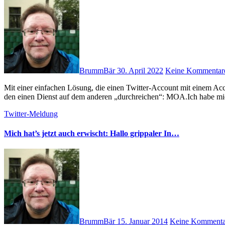
BrummBär
30. April 2022
Keine Kommentar
Mit einer einfachen Lösung, die einen Twitter-Account mit einem Account auf einer Mastodon-Instanz verbindet, kann man Beiträge für
den einen Dienst auf dem anderen „durchreichen“: MOA.Ich habe m
Twitter-Meldung
Mich hat’s jetzt auch erwischt: Hallo grippaler In…
BrummBär
15. Januar 2014
Keine Kommenta