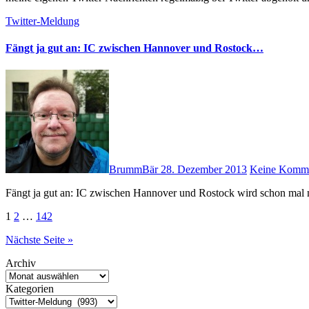
Twitter-Meldung
Fängt ja gut an: IC zwischen Hannover und Rostock…
BrummBär
28. Dezember 2013
Keine Komme
Fängt ja gut an: IC zwischen Hannover und Rostock wird schon mal 
Seitennummerierung
1
2
…
142
der
Nächste Seite »
Beiträge
Archiv
Kategorien