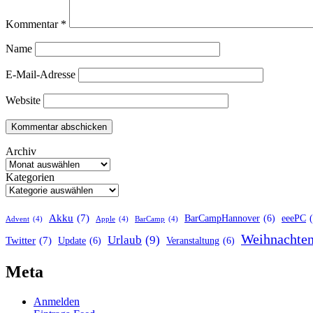
Kommentar
*
Name
E-Mail-Adresse
Website
Archiv
Kategorien
Akku
(7)
BarCampHannover
(6)
eeePC
Advent
(4)
Apple
(4)
BarCamp
(4)
Weihnachte
Urlaub
(9)
Twitter
(7)
Update
(6)
Veranstaltung
(6)
Meta
Anmelden