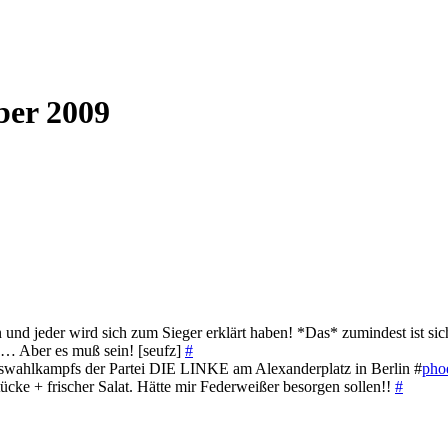
ber 2009
 und jeder wird sich zum Sieger erklärt haben! *Das* zumindest ist si
! … Aber es muß sein! [seufz]
#
eswahlkampfs der Partei DIE LINKE am Alexanderplatz in Berlin #
pho
cke + frischer Salat. Hätte mir Federweißer besorgen sollen!!
#