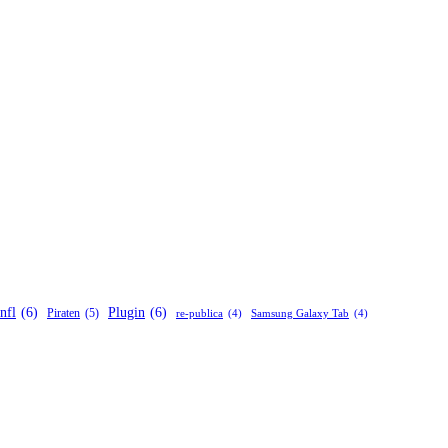
nfl
(6)
Plugin
(6)
Piraten
(5)
re-publica
(4)
Samsung Galaxy Tab
(4)