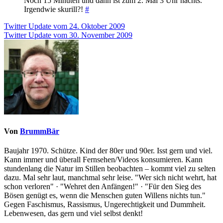
Noch 15 Minuten und dann ist zum 2. Mal 3 Uhr nachts.
Irgendwie skurill?!
#
Beitragsnavigation
Twitter Update vom 24. Oktober 2009
Twitter Update vom 30. November 2009
Von
BrummBär
Baujahr 1970. Schütze. Kind der 80er und 90er. Isst gern und viel.
Kann immer und überall Fernsehen/Videos konsumieren. Kann
stundenlang die Natur im Stillen beobachten – kommt viel zu selten
dazu. Mal sehr laut, manchmal sehr leise. "Wer sich nicht wehrt, hat
schon verloren" · "Wehret den Anfängen!" · "Für den Sieg des
Bösen genügt es, wenn die Menschen guten Willens nichts tun."
Gegen Faschismus, Rassismus, Ungerechtigkeit und Dummheit.
Lebenwesen, das gern und viel selbst denkt!