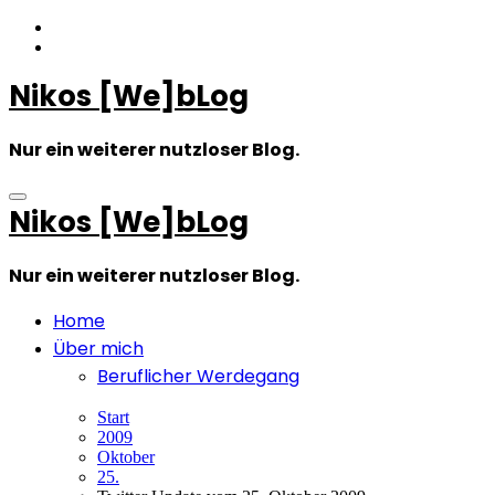
Zum
Inhalt
springen
Nikos [We]bLog
Nur ein weiterer nutzloser Blog.
Nikos [We]bLog
Nur ein weiterer nutzloser Blog.
Home
Über mich
Beruflicher Werdegang
Start
2009
Oktober
25.