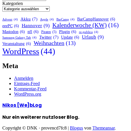
Kategorien
Akku
(7)
BarCampHannover
(6)
Advent
(4)
Apple
(4)
BarCamp
(4)
Kalenderwoche (KW)
(16)
Hannover
(9)
eeePC
(6)
Mastodon
(6)
nfl
(6)
Plugin
(6)
Piraten
(5)
re-publica
(4)
Urlaub
(9)
Twitter
(7)
Update
(6)
Samsung Galaxy Tab
(4)
Weihnachten
(13)
Veranstaltung
(6)
WordPress
(44)
Meta
Anmelden
Eintrags-Feed
Kommentar-Feed
WordPress.org
Nikos [We]bLog
Nur ein weiterer nutzloser Blog.
Copyright © DNK · provencd7fc8
|
Blogus
von
Themeansar
.