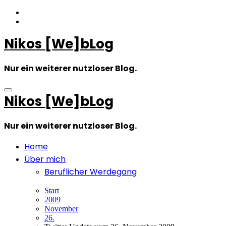
Zum
Inhalt
springen
Nikos [We]bLog
Nur ein weiterer nutzloser Blog.
Nikos [We]bLog
Nur ein weiterer nutzloser Blog.
Home
Über mich
Beruflicher Werdegang
Start
2009
November
26.