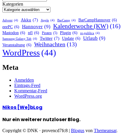
Kategorien
Akku
(7)
BarCampHannover
(6)
Advent
(4)
Apple
(4)
BarCamp
(4)
Kalenderwoche (KW)
(16)
Hannover
(9)
eeePC
(6)
Mastodon
(6)
nfl
(6)
Plugin
(6)
Piraten
(5)
re-publica
(4)
Urlaub
(9)
Twitter
(7)
Update
(6)
Samsung Galaxy Tab
(4)
Weihnachten
(13)
Veranstaltung
(6)
WordPress
(44)
Meta
Anmelden
Eintrags-Feed
Kommentar-Feed
WordPress.org
Nikos [We]bLog
Nur ein weiterer nutzloser Blog.
Copyright © DNK · provencd7fc8
|
Blogus
von
Themeansar
.