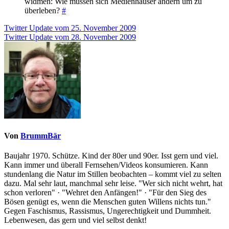
widmen: Wie müssen sich Medienhäuser ändern um zu
überleben?
#
Beitragsnavigation
Twitter Update vom 25. November 2009
Twitter Update vom 28. November 2009
Von
BrummBär
Baujahr 1970. Schütze. Kind der 80er und 90er. Isst gern und viel.
Kann immer und überall Fernsehen/Videos konsumieren. Kann
stundenlang die Natur im Stillen beobachten – kommt viel zu selten
dazu. Mal sehr laut, manchmal sehr leise. "Wer sich nicht wehrt, hat
schon verloren" · "Wehret den Anfängen!" · "Für den Sieg des
Bösen genügt es, wenn die Menschen guten Willens nichts tun."
Gegen Faschismus, Rassismus, Ungerechtigkeit und Dummheit.
Lebenwesen, das gern und viel selbst denkt!