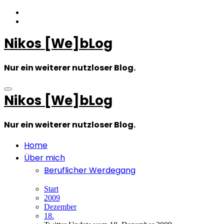
Zum
Inhalt
springen
Nikos [We]bLog
Nur ein weiterer nutzloser Blog.
Nikos [We]bLog
Nur ein weiterer nutzloser Blog.
Home
Über mich
Beruflicher Werdegang
Start
2009
Dezember
18.