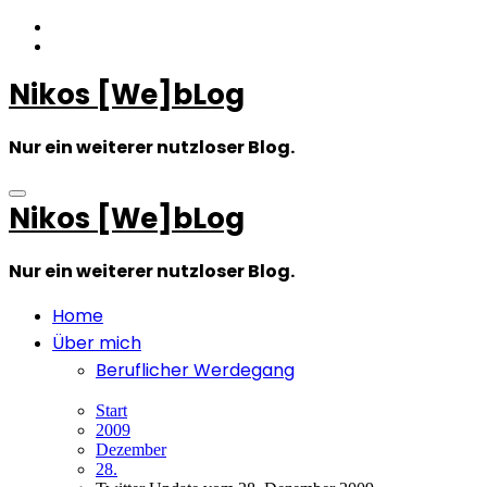
Zum
Inhalt
springen
Nikos [We]bLog
Nur ein weiterer nutzloser Blog.
Nikos [We]bLog
Nur ein weiterer nutzloser Blog.
Home
Über mich
Beruflicher Werdegang
Start
2009
Dezember
28.