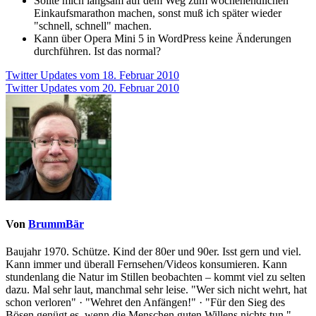
Sollte mich langsam auf dem Weg zum wochenendlichen
Einkaufsmarathon machen, sonst muß ich später wieder
"schnell, schnell" machen.
Kann über Opera Mini 5 in WordPress keine Änderungen
durchführen. Ist das normal?
Beitragsnavigation
Twitter Updates vom 18. Februar 2010
Twitter Updates vom 20. Februar 2010
Von
BrummBär
Baujahr 1970. Schütze. Kind der 80er und 90er. Isst gern und viel.
Kann immer und überall Fernsehen/Videos konsumieren. Kann
stundenlang die Natur im Stillen beobachten – kommt viel zu selten
dazu. Mal sehr laut, manchmal sehr leise. "Wer sich nicht wehrt, hat
schon verloren" · "Wehret den Anfängen!" · "Für den Sieg des
Bösen genügt es, wenn die Menschen guten Willens nichts tun."