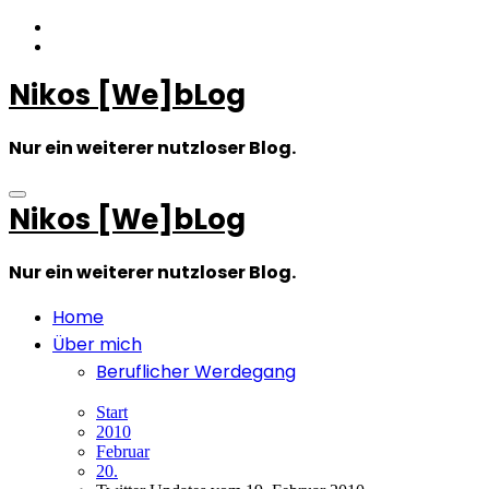
Zum
Inhalt
springen
Nikos [We]bLog
Nur ein weiterer nutzloser Blog.
Nikos [We]bLog
Nur ein weiterer nutzloser Blog.
Home
Über mich
Beruflicher Werdegang
Start
2010
Februar
20.