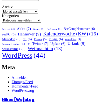
Archiv
Kategorien
Akku
(7)
BarCampHannover
(6)
Advent
(4)
Apple
(4)
BarCamp
(4)
Kalenderwoche (KW)
(16)
Hannover
(9)
eeePC
(6)
Mastodon
(6)
nfl
(6)
Plugin
(6)
Piraten
(5)
re-publica
(4)
Urlaub
(9)
Twitter
(7)
Update
(6)
Samsung Galaxy Tab
(4)
Weihnachten
(13)
Veranstaltung
(6)
WordPress
(44)
Meta
Anmelden
Eintrags-Feed
Kommentar-Feed
WordPress.org
Nikos [We]bLog