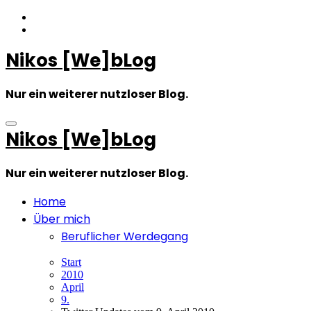
Zum
Inhalt
springen
Nikos [We]bLog
Nur ein weiterer nutzloser Blog.
Nikos [We]bLog
Nur ein weiterer nutzloser Blog.
Home
Über mich
Beruflicher Werdegang
Start
2010
April
9.