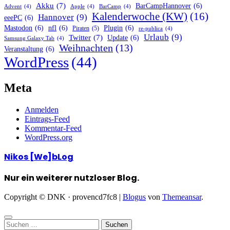
Akku
(7)
BarCampHannover
(6)
Advent
(4)
Apple
(4)
BarCamp
(4)
Kalenderwoche (KW)
(16)
Hannover
(9)
eeePC
(6)
Mastodon
(6)
nfl
(6)
Plugin
(6)
Piraten
(5)
re-publica
(4)
Urlaub
(9)
Twitter
(7)
Update
(6)
Samsung Galaxy Tab
(4)
Weihnachten
(13)
Veranstaltung
(6)
WordPress
(44)
Meta
Anmelden
Eintrags-Feed
Kommentar-Feed
WordPress.org
Nikos [We]bLog
Nur ein weiterer nutzloser Blog.
Copyright © DNK · provencd7fc8
|
Blogus
von
Themeansar
.
Suchen