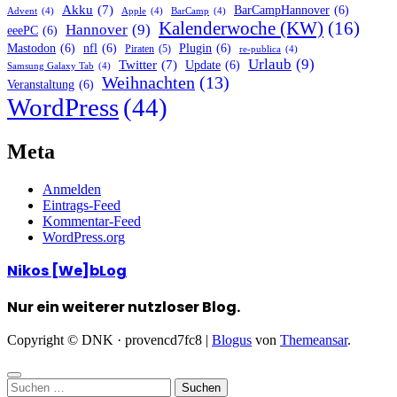
Akku
(7)
BarCampHannover
(6)
Advent
(4)
Apple
(4)
BarCamp
(4)
Kalenderwoche (KW)
(16)
Hannover
(9)
eeePC
(6)
Mastodon
(6)
nfl
(6)
Plugin
(6)
Piraten
(5)
re-publica
(4)
Urlaub
(9)
Twitter
(7)
Update
(6)
Samsung Galaxy Tab
(4)
Weihnachten
(13)
Veranstaltung
(6)
WordPress
(44)
Meta
Anmelden
Eintrags-Feed
Kommentar-Feed
WordPress.org
Nikos [We]bLog
Nur ein weiterer nutzloser Blog.
Copyright © DNK · provencd7fc8
|
Blogus
von
Themeansar
.
Suchen