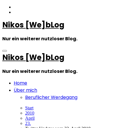
Zum
Inhalt
springen
Nikos [We]bLog
Nur ein weiterer nutzloser Blog.
Nikos [We]bLog
Nur ein weiterer nutzloser Blog.
Home
Über mich
Beruflicher Werdegang
Start
2010
April
23.