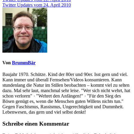
Beitragsnavigation
Twitter Updates vom 24. April 2010
Von
BrummBär
Baujahr 1970. Schütze. Kind der 80er und 90er. Isst gern und viel.
Kann immer und überall Fernsehen/Videos konsumieren. Kann
stundenlang die Natur im Stillen beobachten – kommt viel zu selten
dazu. Mal sehr laut, manchmal sehr leise. "Wer sich nicht wehrt, hat
schon verloren" · "Wehret den Anfängen!" · "Für den Sieg des
Bösen genügt es, wenn die Menschen guten Willens nichts tun."
Gegen Faschismus, Rassismus, Ungerechtigkeit und Dummheit.
Lebenwesen, das gern und viel selbst denkt!
Schreibe einen Kommentar