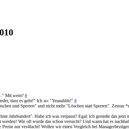
2010
n …" Mit wem?
#
ieder, dass es geht!" Ich so: "Yeaaahhh!"
#
öschen und Sperren" und nicht mehr "Löschen statt Sperren". Zensur 
ste Jahrhundert". Habe ich was verpasst? Egal: Ich genieße das jetz
t werden! Wie oft wurde das schon versucht? Und wann hat es nachhal
ie Preise nur ver4facht! Wollen wir einen Vergleich bei Managerbezü