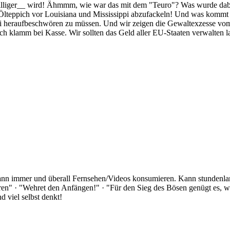
billiger__ wird! Ähmmm, wie war das mit dem "Teuro"? Was wurde dabe
lteppich vor Louisiana und Mississippi abzufackeln! Und was kommt 
i heraufbeschwören zu müssen. Und wir zeigen die Gewaltexzesse vom 
ch klamm bei Kasse. Wir sollten das Geld aller EU-Staaten verwalten l
Kann immer und überall Fernsehen/Videos konsumieren. Kann stundenlan
rloren" · "Wehret den Anfängen!" · "Für den Sieg des Bösen genügt es,
 viel selbst denkt!