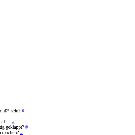
*muß* sein?
#
t mal …
#
tig geklappt?
#
gen machen?
#