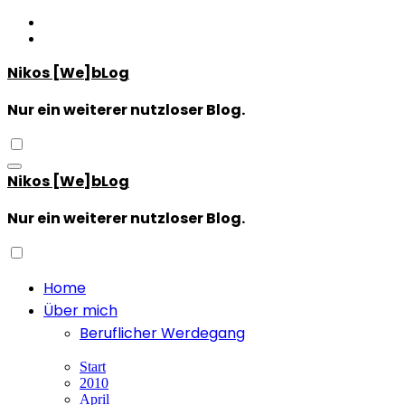
Zum
Inhalt
springen
Nikos [We]bLog
Nur ein weiterer nutzloser Blog.
Nikos [We]bLog
Nur ein weiterer nutzloser Blog.
Home
Über mich
Beruflicher Werdegang
Start
2010
April