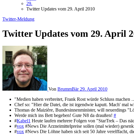
29.
Twitter Updates vom 29. April 2010
Twitter-Meldung
Twitter Updates vom 29. April 
Von
BrummBär
29. April 2010
"Medien haben verbreitet, Frank Rost würde Schluss mache
Chef so: "Hier die Datei, die ist irgendwie kaputt. Mach' mal w
Thomas de Maizière, Bundesinnenminister, will neuerdings "L
Werde mich ins Bett begeben! Gute N8 da draußen!
#
#
Kabel1
Heute laufen mehrere Folgen von "StarTrek – Das näch
#
vox
#News Die Arzneimittelpreise sollen (mal wieder) gesenk
#
vox
#News Die Löhne haben sich seit 50 Jahre verelffacht, d