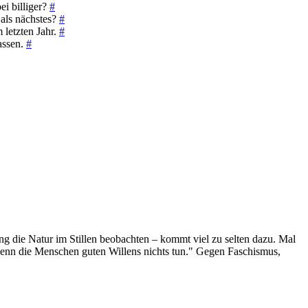
i billiger?
#
als nächstes?
#
letzten Jahr.
#
assen.
#
g die Natur im Stillen beobachten – kommt viel zu selten dazu. Mal
 wenn die Menschen guten Willens nichts tun." Gegen Faschismus,