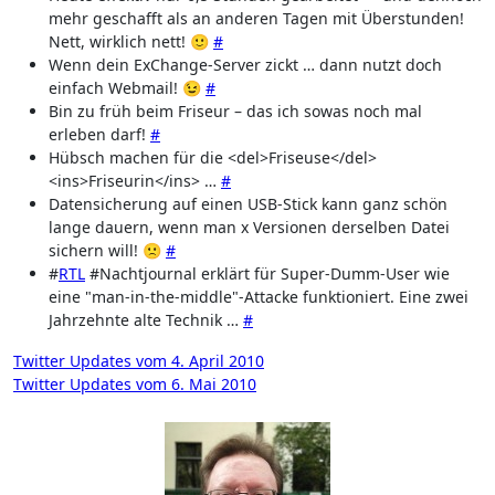
mehr geschafft als an anderen Tagen mit Überstunden!
Nett, wirklich nett! 🙂
#
Wenn dein ExChange-Server zickt … dann nutzt doch
einfach Webmail! 😉
#
Bin zu früh beim Friseur – das ich sowas noch mal
erleben darf!
#
Hübsch machen für die <del>Friseuse</del>
<ins>Friseurin</ins> …
#
Datensicherung auf einen USB-Stick kann ganz schön
lange dauern, wenn man x Versionen derselben Datei
sichern will! 🙁
#
#
RTL
#Nachtjournal erklärt für Super-Dumm-User wie
eine "man-in-the-middle"-Attacke funktioniert. Eine zwei
Jahrzehnte alte Technik …
#
Beitragsnavigation
Twitter Updates vom 4. April 2010
Twitter Updates vom 6. Mai 2010