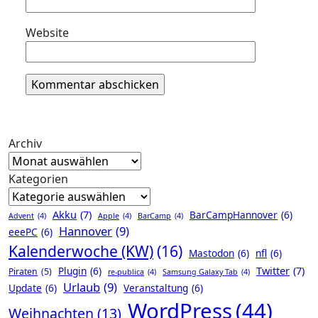
Website
Archiv
Kategorien
Akku
(7)
BarCampHannover
(6)
Advent
(4)
Apple
(4)
BarCamp
(4)
Hannover
(9)
eeePC
(6)
Kalenderwoche (KW)
(16)
Mastodon
(6)
nfl
(6)
Twitter
(7)
Plugin
(6)
Piraten
(5)
re-publica
(4)
Samsung Galaxy Tab
(4)
Urlaub
(9)
Update
(6)
Veranstaltung
(6)
WordPress
(44)
Weihnachten
(13)