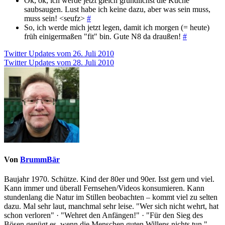
Ok, ok, ich werde jetzt gleich gründlichst die Küche
saubsaugen. Lust habe ich keine dazu, aber was sein muss,
muss sein! <seufz>
#
So, ich werde mich jetzt legen, damit ich morgen (= heute)
früh einigermaßen "fit" bin. Gute N8 da draußen!
#
Beitragsnavigation
Twitter Updates vom 26. Juli 2010
Twitter Updates vom 28. Juli 2010
Von
BrummBär
Baujahr 1970. Schütze. Kind der 80er und 90er. Isst gern und viel.
Kann immer und überall Fernsehen/Videos konsumieren. Kann
stundenlang die Natur im Stillen beobachten – kommt viel zu selten
dazu. Mal sehr laut, manchmal sehr leise. "Wer sich nicht wehrt, hat
schon verloren" · "Wehret den Anfängen!" · "Für den Sieg des
Bösen genügt es, wenn die Menschen guten Willens nichts tun."