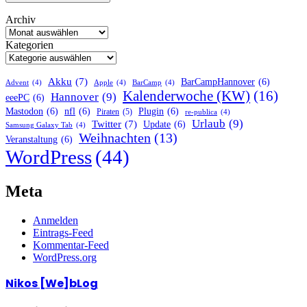
Archiv
Kategorien
Akku
(7)
BarCampHannover
(6)
Advent
(4)
Apple
(4)
BarCamp
(4)
Kalenderwoche (KW)
(16)
Hannover
(9)
eeePC
(6)
Mastodon
(6)
nfl
(6)
Plugin
(6)
Piraten
(5)
re-publica
(4)
Urlaub
(9)
Twitter
(7)
Update
(6)
Samsung Galaxy Tab
(4)
Weihnachten
(13)
Veranstaltung
(6)
WordPress
(44)
Meta
Anmelden
Eintrags-Feed
Kommentar-Feed
WordPress.org
Nikos [We]bLog