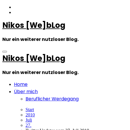
Zum
Inhalt
springen
Nikos [We]bLog
Nur ein weiterer nutzloser Blog.
Nikos [We]bLog
Nur ein weiterer nutzloser Blog.
Home
Über mich
Beruflicher Werdegang
Start
2010
Juli
27.