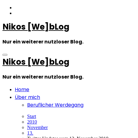
Zum
Inhalt
springen
Nikos [We]bLog
Nur ein weiterer nutzloser Blog.
Nikos [We]bLog
Nur ein weiterer nutzloser Blog.
Home
Über mich
Beruflicher Werdegang
Start
2010
November
13.