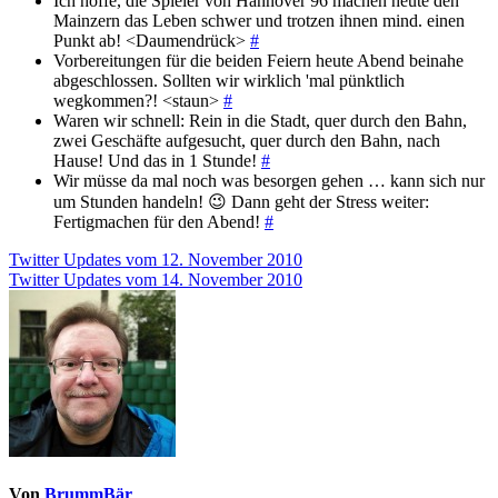
Ich hoffe, die Spieler von Hannover 96 machen heute den
Mainzern das Leben schwer und trotzen ihnen mind. einen
Punkt ab! <Daumendrück>
#
Vorbereitungen für die beiden Feiern heute Abend beinahe
abgeschlossen. Sollten wir wirklich 'mal pünktlich
wegkommen?! <staun>
#
Waren wir schnell: Rein in die Stadt, quer durch den Bahn,
zwei Geschäfte aufgesucht, quer durch den Bahn, nach
Hause! Und das in 1 Stunde!
#
Wir müsse da mal noch was besorgen gehen … kann sich nur
um Stunden handeln! 😉 Dann geht der Stress weiter:
Fertigmachen für den Abend!
#
Beitragsnavigation
Twitter Updates vom 12. November 2010
Twitter Updates vom 14. November 2010
Von
BrummBär