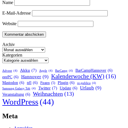
Name
E-Mail-Adresse
Website
Archiv
Kategorien
Akku
(7)
BarCampHannover
(6)
Advent
(4)
Apple
(4)
BarCamp
(4)
Kalenderwoche (KW)
(16)
Hannover
(9)
eeePC
(6)
Mastodon
(6)
nfl
(6)
Plugin
(6)
Piraten
(5)
re-publica
(4)
Urlaub
(9)
Twitter
(7)
Update
(6)
Samsung Galaxy Tab
(4)
Weihnachten
(13)
Veranstaltung
(6)
WordPress
(44)
Meta