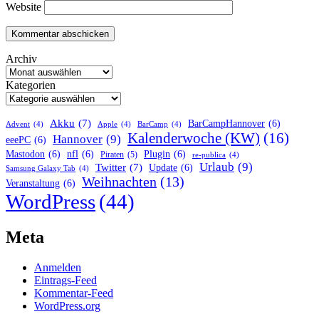
Website
Archiv
Kategorien
Akku
(7)
BarCampHannover
(6)
Advent
(4)
Apple
(4)
BarCamp
(4)
Kalenderwoche (KW)
(16)
Hannover
(9)
eeePC
(6)
Mastodon
(6)
nfl
(6)
Plugin
(6)
Piraten
(5)
re-publica
(4)
Urlaub
(9)
Twitter
(7)
Update
(6)
Samsung Galaxy Tab
(4)
Weihnachten
(13)
Veranstaltung
(6)
WordPress
(44)
Meta
Anmelden
Eintrags-Feed
Kommentar-Feed
WordPress.org