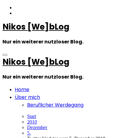
Zum
Inhalt
springen
Nikos [We]bLog
Nur ein weiterer nutzloser Blog.
Nikos [We]bLog
Nur ein weiterer nutzloser Blog.
Home
Über mich
Beruflicher Werdegang
Start
2010
Dezember
5.