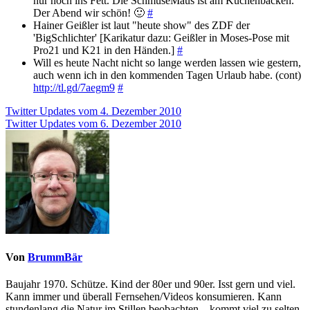
nur noch ins Fett. Die SchmuseMaus ist am Kuchenbacken.
Der Abend wir schön! 🙂
#
Hainer Geißler ist laut "heute show" des ZDF der
'BigSchlichter' [Karikatur dazu: Geißler in Moses-Pose mit
Pro21 und K21 in den Händen.]
#
Will es heute Nacht nicht so lange werden lassen wie gestern,
auch wenn ich in den kommenden Tagen Urlaub habe. (cont)
http://tl.gd/7aegm9
#
Beitragsnavigation
Twitter Updates vom 4. Dezember 2010
Twitter Updates vom 6. Dezember 2010
Von
BrummBär
Baujahr 1970. Schütze. Kind der 80er und 90er. Isst gern und viel.
Kann immer und überall Fernsehen/Videos konsumieren. Kann
stundenlang die Natur im Stillen beobachten – kommt viel zu selten