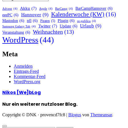
Akku
(7)
BarCampHannover
(6)
Advent
(4)
Apple
(4)
BarCamp
(4)
Kalenderwoche (KW)
(16)
Hannover
(9)
eeePC
(6)
Mastodon
(6)
nfl
(6)
Plugin
(6)
Piraten
(5)
re-publica
(4)
Urlaub
(9)
Twitter
(7)
Update
(6)
Samsung Galaxy Tab
(4)
Weihnachten
(13)
Veranstaltung
(6)
WordPress
(44)
Meta
Anmelden
Eintrags-Feed
Kommentar-Feed
WordPress.org
Nikos [We]bLog
Nur ein weiterer nutzloser Blog.
Copyright © DNK · provencd7fc8
|
Blogus
von
Themeansar
.