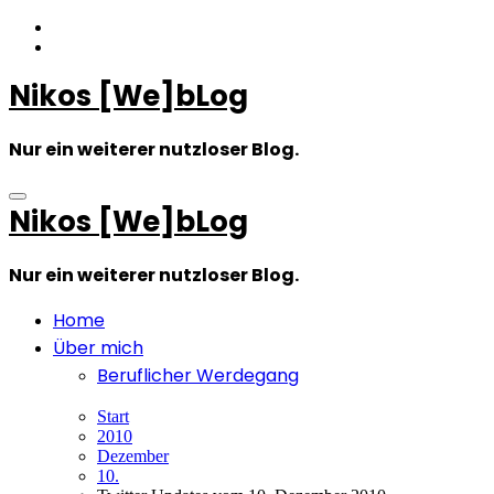
Zum
Inhalt
springen
Nikos [We]bLog
Nur ein weiterer nutzloser Blog.
Nikos [We]bLog
Nur ein weiterer nutzloser Blog.
Home
Über mich
Beruflicher Werdegang
Start
2010
Dezember
10.