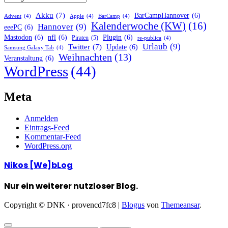
Akku
(7)
BarCampHannover
(6)
Advent
(4)
Apple
(4)
BarCamp
(4)
Kalenderwoche (KW)
(16)
Hannover
(9)
eeePC
(6)
Mastodon
(6)
nfl
(6)
Plugin
(6)
Piraten
(5)
re-publica
(4)
Urlaub
(9)
Twitter
(7)
Update
(6)
Samsung Galaxy Tab
(4)
Weihnachten
(13)
Veranstaltung
(6)
WordPress
(44)
Meta
Anmelden
Eintrags-Feed
Kommentar-Feed
WordPress.org
Nikos [We]bLog
Nur ein weiterer nutzloser Blog.
Copyright © DNK · provencd7fc8
|
Blogus
von
Themeansar
.