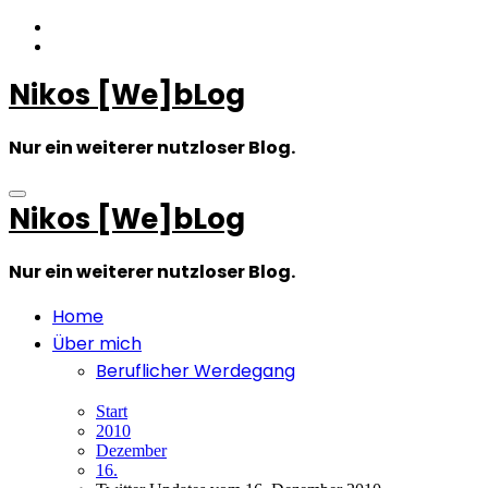
Zum
Inhalt
springen
Nikos [We]bLog
Nur ein weiterer nutzloser Blog.
Nikos [We]bLog
Nur ein weiterer nutzloser Blog.
Home
Über mich
Beruflicher Werdegang
Start
2010
Dezember
16.