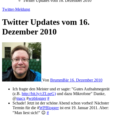
Twitter Updates vom 16. Dezember 2010
Twitter-Meldung
Twitter Updates vom 16.
Dezember 2010
Von
BrummBär
16. Dezember 2010
Ich fragte den Meister und er sagte: "Gutes Aufnahmegerät
(z.B.
http://bit.ly/cZLpeG)
und dazu Mikrofone" Danke,
@
macx
#
wpblogger
#
Schade! Jetzt ist der schöne Abend schon vorbei! Nächster
Termin für die #
WPBlogger
ist erst 19. Januar 2011. Aber:
"Man liest sich!" 😉
#