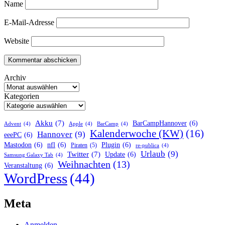
Name
E-Mail-Adresse
Website
Archiv
Kategorien
Akku
(7)
BarCampHannover
(6)
Advent
(4)
Apple
(4)
BarCamp
(4)
Kalenderwoche (KW)
(16)
Hannover
(9)
eeePC
(6)
Mastodon
(6)
nfl
(6)
Plugin
(6)
Piraten
(5)
re-publica
(4)
Urlaub
(9)
Twitter
(7)
Update
(6)
Samsung Galaxy Tab
(4)
Weihnachten
(13)
Veranstaltung
(6)
WordPress
(44)
Meta
Anmelden