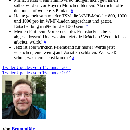
Prima: Selbst wenn Hannover96 morgen nicht gewinnen
sollte, wird es vor Bayern München bleiben! Aber ich hoffe
dennoch auf weitere 3 Punkte.
#
Heute gemeinsam mit der TSM die WMF-Modelle 800, 1000
und 1000 pro im WMF-Laden angeschaut und getest.
Entscheidung müßte für die 1000 sein.
#
Meinen Part beim Vorbereiten des Frühstücks habe ich
abgeschlossen! Und wo sind jetzt die Brötchen? Wenn ich so
arbeiten würde!
#
Jetzt ist aber wirklich Feierabend für heute! Werde jetzt
versuchen, eine wenig auf Vorrat zu schlafen. Wer weiß
schon, was demnächst kommt?
#
Beitragsnavigation
Twitter Updates vom 14. Januar 2011
Twitter Updates vom 16. Januar 2011
Von
BrummBär