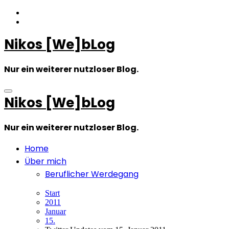
Zum
Inhalt
springen
Nikos [We]bLog
Nur ein weiterer nutzloser Blog.
Nikos [We]bLog
Nur ein weiterer nutzloser Blog.
Home
Über mich
Beruflicher Werdegang
Start
2011
Januar
15.