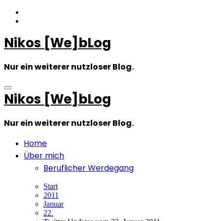
Zum
Inhalt
springen
Nikos [We]bLog
Nur ein weiterer nutzloser Blog.
Nikos [We]bLog
Nur ein weiterer nutzloser Blog.
Home
Über mich
Beruflicher Werdegang
Start
2011
Januar
22.