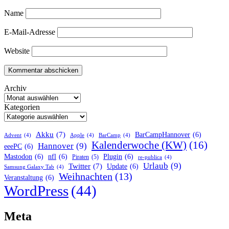
Name
E-Mail-Adresse
Website
Archiv
Kategorien
Akku
(7)
BarCampHannover
(6)
Advent
(4)
Apple
(4)
BarCamp
(4)
Kalenderwoche (KW)
(16)
Hannover
(9)
eeePC
(6)
Mastodon
(6)
nfl
(6)
Plugin
(6)
Piraten
(5)
re-publica
(4)
Urlaub
(9)
Twitter
(7)
Update
(6)
Samsung Galaxy Tab
(4)
Weihnachten
(13)
Veranstaltung
(6)
WordPress
(44)
Meta