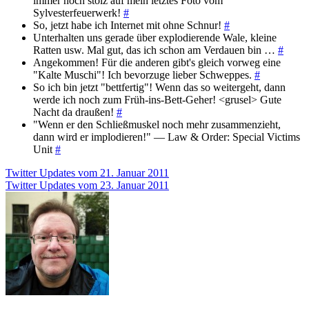
immer noch stolz auf mein letztes Foto vom
Sylvesterfeuerwerk!
#
So, jetzt habe ich Internet mit ohne Schnur!
#
Unterhalten uns gerade über explodierende Wale, kleine
Ratten usw. Mal gut, das ich schon am Verdauen bin …
#
Angekommen! Für die anderen gibt's gleich vorweg eine
"Kalte Muschi"! Ich bevorzuge lieber Schweppes.
#
So ich bin jetzt "bettfertig"! Wenn das so weitergeht, dann
werde ich noch zum Früh-ins-Bett-Geher! <grusel> Gute
Nacht da draußen!
#
"Wenn er den Schließmuskel noch mehr zusammenzieht,
dann wird er implodieren!" — Law & Order: Special Victims
Unit
#
Beitragsnavigation
Twitter Updates vom 21. Januar 2011
Twitter Updates vom 23. Januar 2011