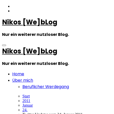
Zum
Inhalt
springen
Nikos [We]bLog
Nur ein weiterer nutzloser Blog.
Nikos [We]bLog
Nur ein weiterer nutzloser Blog.
Home
Über mich
Beruflicher Werdegang
Start
2011
Januar
24.