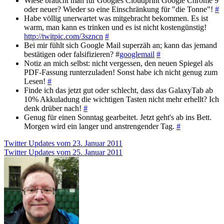
Wiese braucht man für Googles Cloudprint Google Chrome 9
oder neuer? Wieder so eine Einschränkung für "die Tonne"!
#
Habe völlig unerwartet was mitgebracht bekommen. Es ist
warm, man kann es trinken und es ist nicht kostengünstig!
http://twitpic.com/3szncn
#
Bei mir fühlt sich Google Mail superzäh an; kann das jemand
bestätigen oder falsifizieren? #
googlemail
#
Notiz an mich selbst: nicht vergessen, den neuen Spiegel als
PDF-Fassung runterzuladen! Sonst habe ich nicht genug zum
Lesen!
#
Finde ich das jetzt gut oder schlecht, dass das GalaxyTab ab
10% Akkuladung die wichtigen Tasten nicht mehr erhellt? Ich
denk drüber nach!
#
Genug für einen Sonntag gearbeitet. Jetzt geht's ab ins Bett.
Morgen wird ein langer und anstrengender Tag.
#
Beitragsnavigation
Twitter Updates vom 23. Januar 2011
Twitter Updates vom 25. Januar 2011