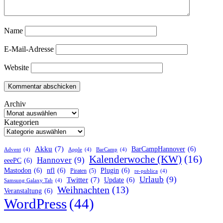
Name
E-Mail-Adresse
Website
Archiv
Kategorien
Akku
(7)
BarCampHannover
(6)
Advent
(4)
Apple
(4)
BarCamp
(4)
Kalenderwoche (KW)
(16)
Hannover
(9)
eeePC
(6)
Mastodon
(6)
nfl
(6)
Plugin
(6)
Piraten
(5)
re-publica
(4)
Urlaub
(9)
Twitter
(7)
Update
(6)
Samsung Galaxy Tab
(4)
Weihnachten
(13)
Veranstaltung
(6)
WordPress
(44)