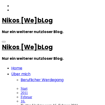
Zum
Inhalt
springen
Nikos [We]bLog
Nur ein weiterer nutzloser Blog.
Nikos [We]bLog
Nur ein weiterer nutzloser Blog.
Home
Über mich
Beruflicher Werdegang
Start
2011
Februar
16.