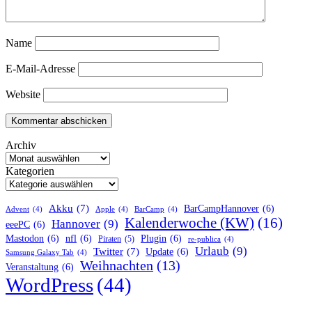
Name
E-Mail-Adresse
Website
Archiv
Kategorien
Akku
(7)
BarCampHannover
(6)
Advent
(4)
Apple
(4)
BarCamp
(4)
Kalenderwoche (KW)
(16)
Hannover
(9)
eeePC
(6)
Mastodon
(6)
nfl
(6)
Plugin
(6)
Piraten
(5)
re-publica
(4)
Urlaub
(9)
Twitter
(7)
Update
(6)
Samsung Galaxy Tab
(4)
Weihnachten
(13)
Veranstaltung
(6)
WordPress
(44)