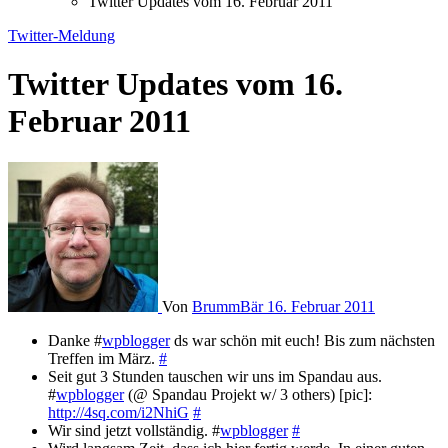
Twitter Updates vom 16. Februar 2011
Twitter-Meldung
Twitter Updates vom 16.
Februar 2011
Von
BrummBär
16. Februar 2011
Danke #
wpblogger
ds war schön mit euch! Bis zum nächsten
Treffen im März.
#
Seit gut 3 Stunden tauschen wir uns im Spandau aus.
#
wpblogger
(@ Spandau Projekt w/ 3 others) [pic]:
http://4sq.com/i2NhiG
#
Wir sind jetzt vollständig. #
wpblogger
#