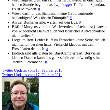
Wird langsam Zeit, dass ich hier fertig werde. In einer guten
halben Stunde beginnt das #
wpblogger
Treffen im Spandau.
Es ist Mittwoch!
#
Wieso darf nur das Standesamt eine Geburtsurkunde
beglaubigen? Was für ein Dünnpfiff!
#
An der Bushaltestelle: warten auf den Bus.
#
Bäääh! Morgens vor dem Wachwerden aufstehen ist ja sowas
von wiederlich! Da hilft auch viel leckricher Aufwachkaffee
nicht weiter.
#
Liege im Bett. Leider läuft im Fernsehen keine Serie, die ich
nicht schon gesehen hatte. Vielleicht klappt's mit dem
Einschlafen dennoch.
#
Endlich sind alle Daten bei BaseCamp erfasst! Bei vielen
kleinen Dateien kann das ganz schön zeitaufwendig sein.
<seufz> Feierabend!
#
Beitragsnavigation
Twitter Updates vom 15. Februar 2011
Twitter Updates vom 17. Februar 2011